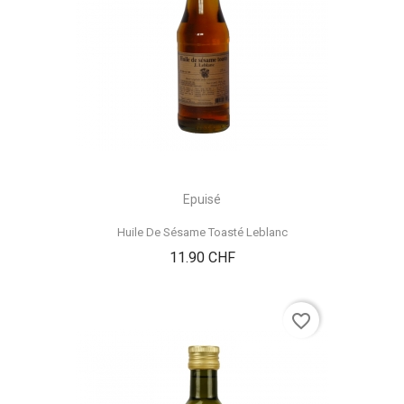
Epuisé
Huile De Sésame Toasté Leblanc
Prix
11.90 CHF
favorite_border