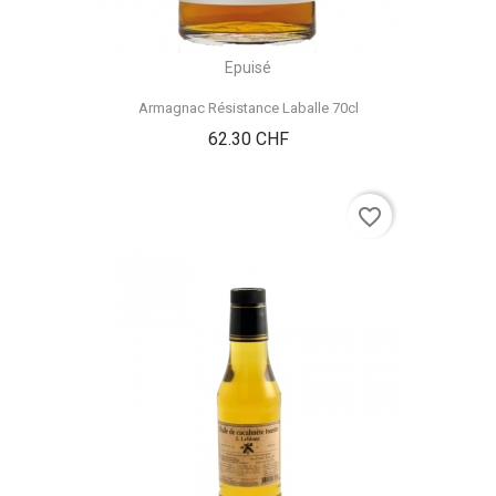
Epuisé
Armagnac Résistance Laballe 70cl
Prix
62.30 CHF
favorite_border