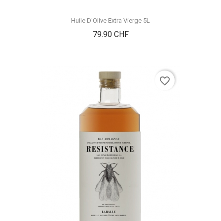
Huile D'Olive Extra Vierge 5L
Prix
79.90 CHF
favorite_border