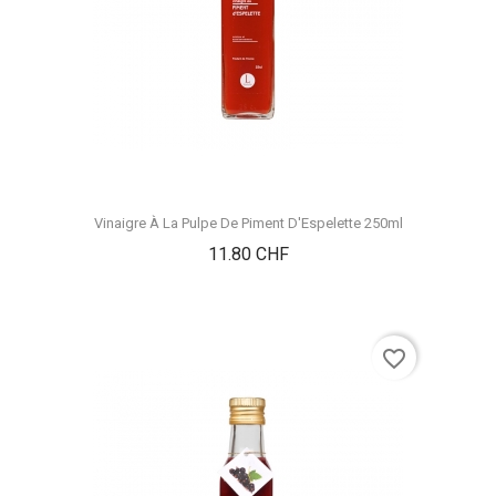
Vinaigre À La Pulpe De Piment D'Espelette 250ml
Prix
11.80 CHF
favorite_border