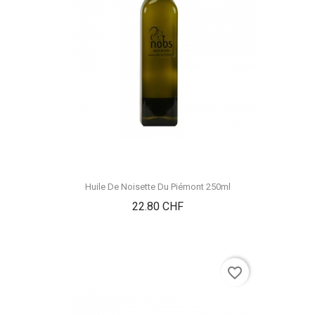
Huile De Noisette Du Piémont 250ml
Prix
22.80 CHF
favorite_border