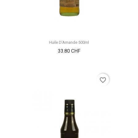
Huile D'Amande 500ml
Prix
33.80 CHF
favorite_border