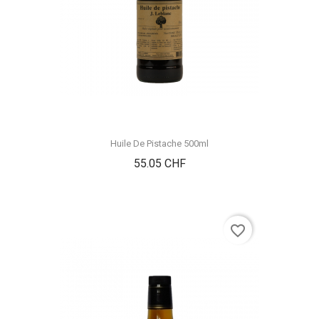
Huile De Pistache 500ml
Prix
55.05 CHF
favorite_border