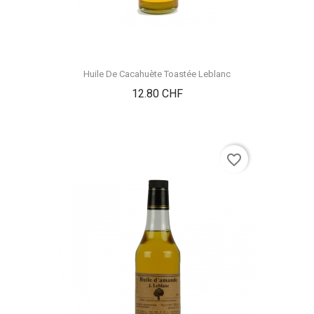
Huile De Cacahuète Toastée Leblanc
Prix
12.80 CHF
favorite_border