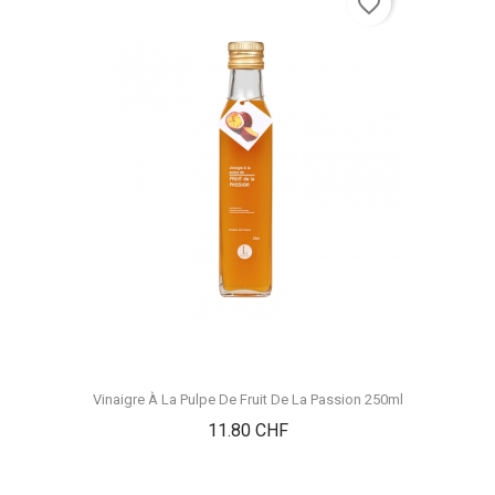
favorite_border
Vinaigre À La Pulpe De Fruit De La Passion 250ml
Prix
11.80 CHF