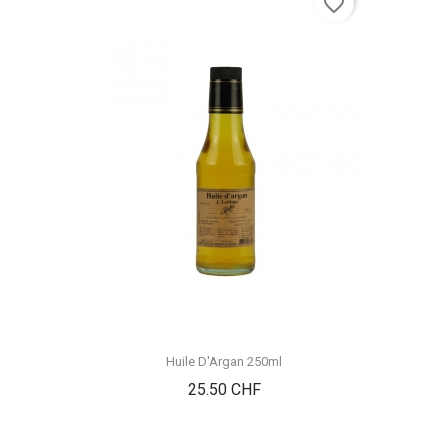
favorite_border
Huile D'Argan 250ml
Prix
25.50 CHF