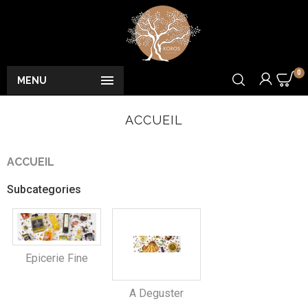
0

MENU
ACCUEIL
ACCUEIL
Subcategories
Epicerie Fine
A Deguster