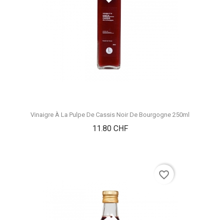
Vinaigre À La Pulpe De Cassis Noir De Bourgogne 250ml
Prix
11.80 CHF
favorite_border