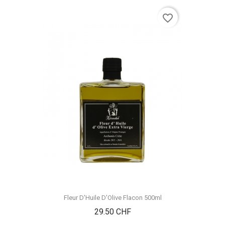
favorite_border
Fleur D'Huile D'Olive Flacon 500ml
Prix
29.50 CHF