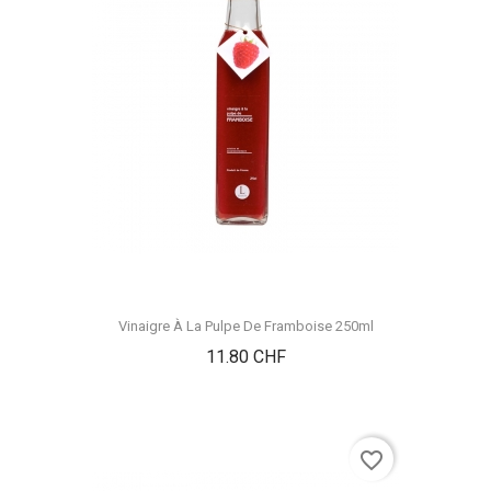
Vinaigre À La Pulpe De Framboise 250ml
Prix
11.80 CHF
favorite_border