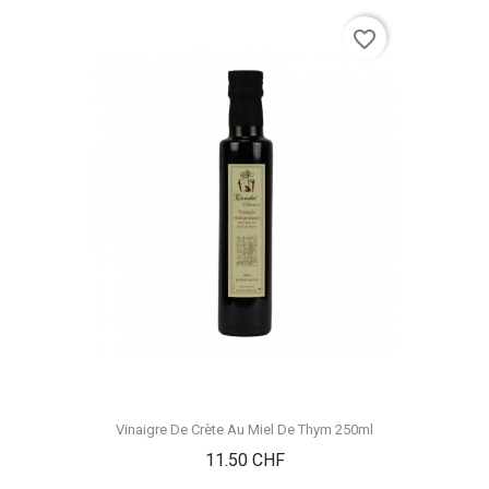
favorite_border
Vinaigre De Crète Au Miel De Thym 250ml
Prix
11.50 CHF