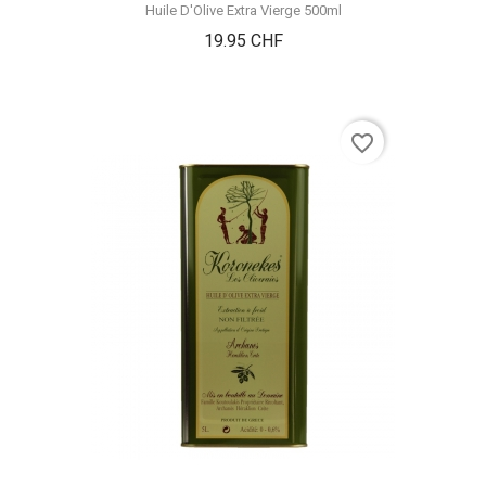
Huile D'Olive Extra Vierge 500ml
Prix
19.95 CHF
favorite_border