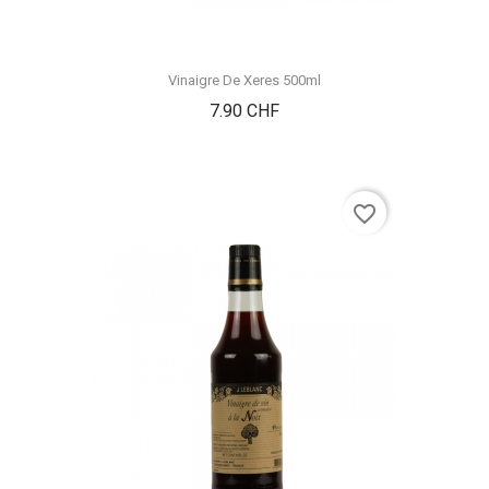
Vinaigre De Xeres 500ml
Prix
7.90 CHF
favorite_border