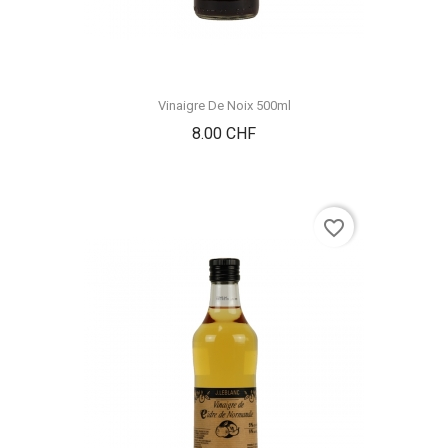
Vinaigre De Noix 500ml
Prix
8.00 CHF
favorite_border