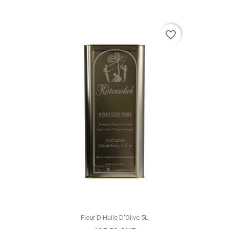
favorite_border
Fleur D'Huile D'Olive 5L