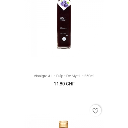
Vinaigre À La Pulpe De Myrtille 250ml
Prix
11.80 CHF
favorite_border