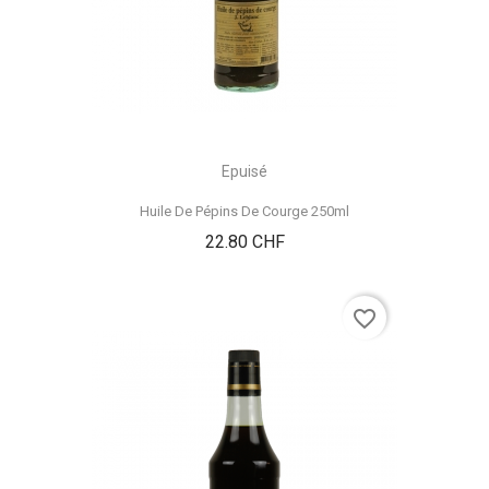
Epuisé
Huile De Pépins De Courge 250ml
Prix
22.80 CHF
favorite_border