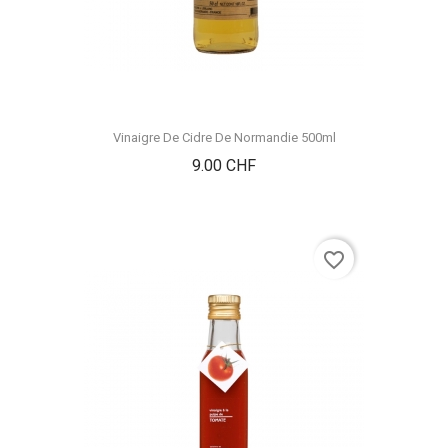
Vinaigre De Cidre De Normandie 500ml
Prix
9.00 CHF
favorite_border