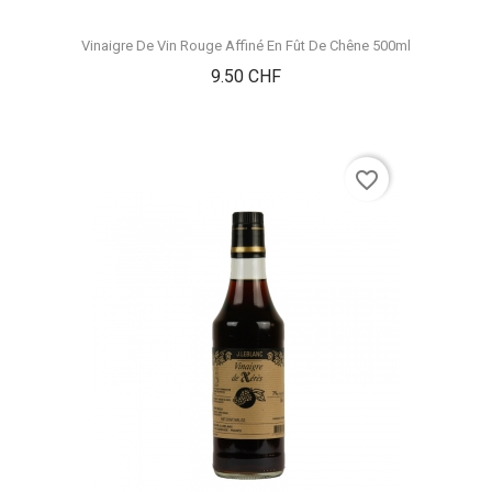
Vinaigre De Vin Rouge Affiné En Fût De Chêne 500ml
Prix
9.50 CHF
favorite_border