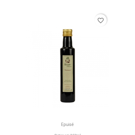
favorite_border
Epuisé