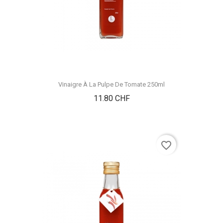
Vinaigre À La Pulpe De Tomate 250ml
Prix
11.80 CHF
favorite_border