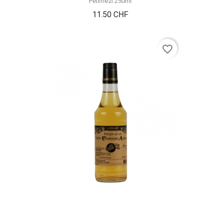
Petimezi 250ml
Prix
11.50 CHF
favorite_border