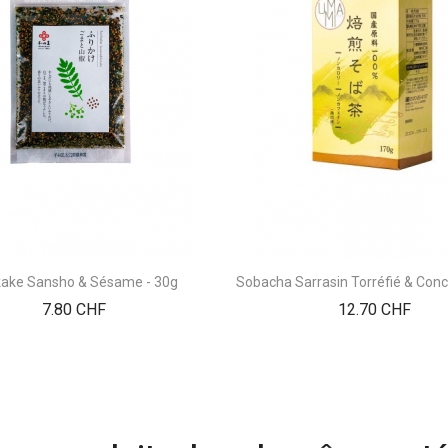
kake Sansho & Sésame - 30g
Sobacha Sarrasin Torréfié & Con
Prix
Prix
7.80 CHF
12.70 CHF