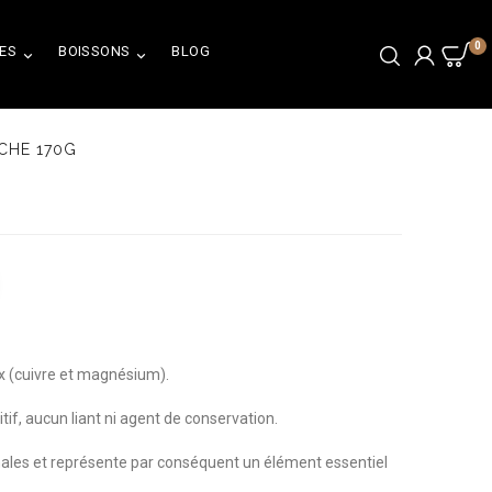
0
ES
BOISSONS
BLOG


ACHE 170G
x (cuivre et magnésium).
tif, aucun liant ni agent de conservation.
males et représente par conséquent un élément essentiel