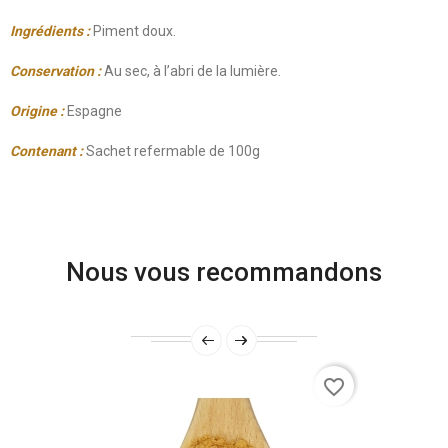
Ingrédient
s :
Piment doux.
Conservation :
Au sec, à l’abri de la lumière.
Origine :
Espagne
Contenant :
Sachet refermable de 100g
Nous vous recommandons
favorite_border