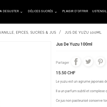
A DEGUSTER
DÉLICES SUCRÉS
PLAISIR D'OFFRIR
USTENSIL


VANILLE, EPICES, SUCRES & JUS
JUS DE YUZU 100ML
Jus De Yuzu 100ml
Partager
15.50 CHF
Le yuzu est un agrume japonais d
Il a un parfum subtil et complexe q
Ce jus non pasteurisé conserve tou