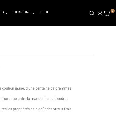
0
ES
BOISSONS
BLOG


e couleur jaune, d'une centaine de grammes.
ui se situe entre la mandarine et le cédrat.
tes les propriétés et le goût des yuzus frais.