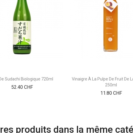
De Sudachi Biologique 720ml
Vinaigre À La Pulpe De Fruit De 
250ml
Prix
52.40 CHF
Prix
11.80 CHF
res produits dans la même caté