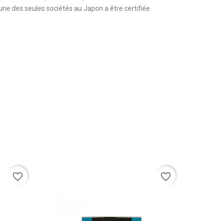
une des seules sociétés au Japon a être certifiée
favorite_border
favorite_border