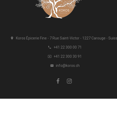
Koros Épicerie Fine
7 Rue Saint-Victor
1227 Carouge
Suis

+41 22 300 00 71

+41 22 300 30 91

info@koros.ch

ation
À propos de Koros
Promotions
Nouveaux produits
Me
© 2026 -
Koronekes Sàrl