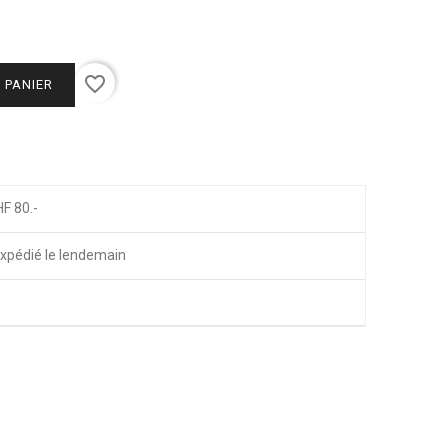
favorite_border
 PANIER
HF 80.-
xpédié le lendemain