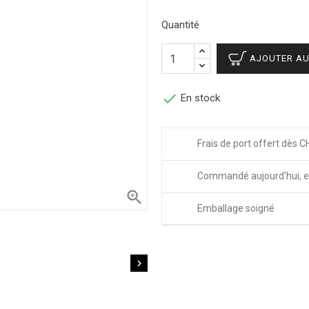
Quantité
AJOUTER AU

En stock
Frais de port offert dès C
Commandé aujourd'hui, e

Emballage soigné
