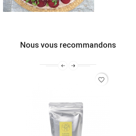
Nous vous recommandons
favorite_border