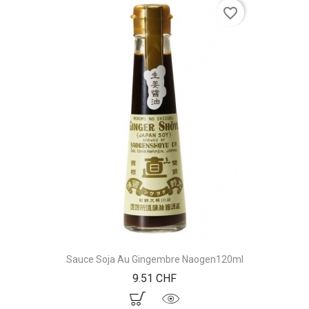
favorite_border
Sauce Soja Au Gingembre Naogen120ml
Prix
9.51 CHF