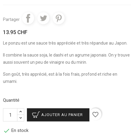
Partager
13.95 CHF
Le ponzu est une sauce très appréciée et très répandue au Japon.
Il combine la sauce soja, le dashi et un agrume japonais. On y trouve
aussi souvent un peu de vinaigre ou du mirin.
Son goût, très apprécié, est à la fois frais, profond et riche en
umami.
Quantité
favorite_border
AJOUTER AU PANIER

En stock