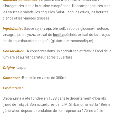
s’intègre très bien à la cuisine européenne. Il accompagne très bien
les sauces à salade, les coquilles Saint-Jacques crues, les beurres
blancs et les viandes grasses.
Ingrédients :
Sauce soja (
soja
,
blé
, sel), sirop de glucose-fructose,
vinaigre, jus de yuzu, extrait de
bonite
séchée, extrait de levure, jus
de citron, exhausteur de goût (glutamate monosodique).
Conservation
:
A conserver dans un endroit sec et frais, à l’abri de la
lumière et au réfrigérateur après ouverture.
Origine
:
Japon
Contenant
:
Bouteille en verre de 300ml.
Producteur
:
Shibanuma a été fondée en 1688 dans le département d'Ibaraki
(nord de Tokyo). Son actuel président, M. Shibanuma, est la 18ème
génération depuis la fondation de l'entreprise au 17ème siècle.