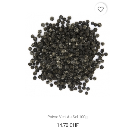
favorite_border
Poivre Vert Au Sel 100g
Prix
14.70 CHF