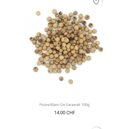
favorite_border
Poivre Blanc De Sarawak 100g
Prix
14.00 CHF