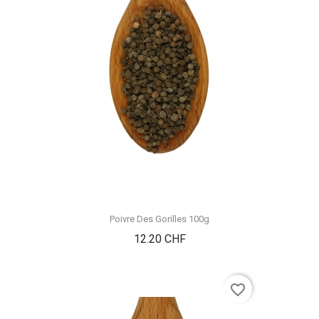
Poivre Des Gorilles 100g
Prix
12.20 CHF
favorite_border