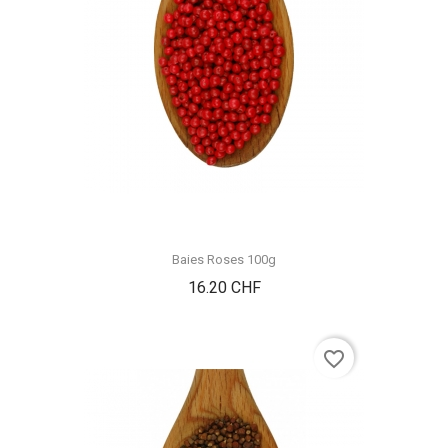
Baies Roses 100g
Prix
16.20 CHF
favorite_border