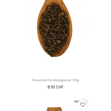
Poivre Noir De Madagascar 100g
Prix
8.50 CHF
PROMO !
favorite_border