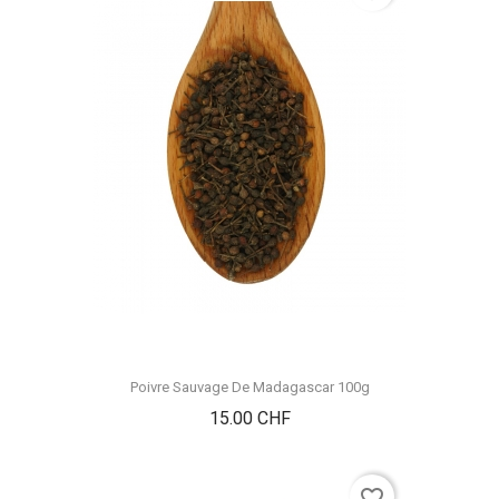
Poivre Sauvage De Madagascar 100g
Prix
15.00 CHF
favorite_border