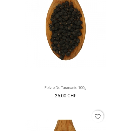
Poivre De Tasmanie 100g
Prix
25.00 CHF
favorite_border