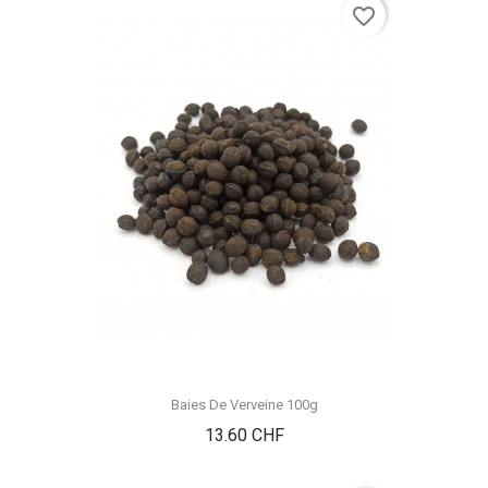
favorite_border
Baies De Verveine 100g
Prix
13.60 CHF