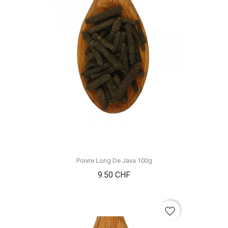
Poivre Long De Java 100g
Prix
9.50 CHF
favorite_border