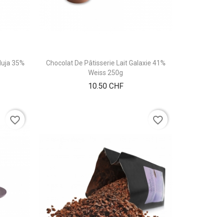
nduja 35%
Chocolat De Pâtisserie Lait Galaxie 41%
Weiss 250g
Prix
10.50 CHF
favorite_border
favorite_border