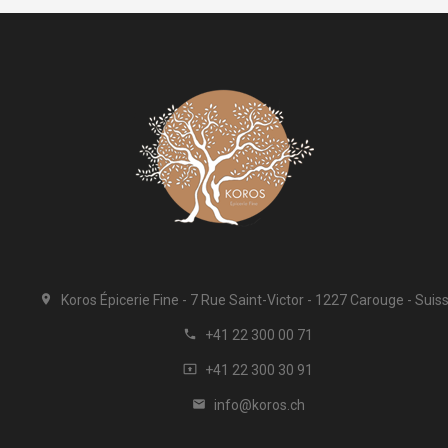
Koros Épicerie Fine
7 Rue Saint-Victor
1227 Carouge
Suis

+41 22 300 00 71

+41 22 300 30 91

info@koros.ch
