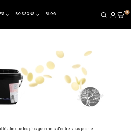
0
ES
BOISSONS
BLOG


té afin que les plus gourmets d'entre-vous puisse