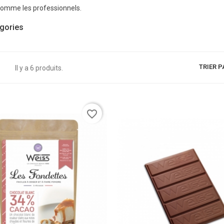
comme les professionnels.
gories
TRIER P
Il y a 6 produits.
favorite_border