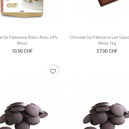
t De Pâtisserie Blanc Aneo 34%
Chocolat De Pâtisserie Lait Gia
Weiss
Weiss 1kg
Prix
Prix
10.50 CHF
37.00 CHF
favorite_border