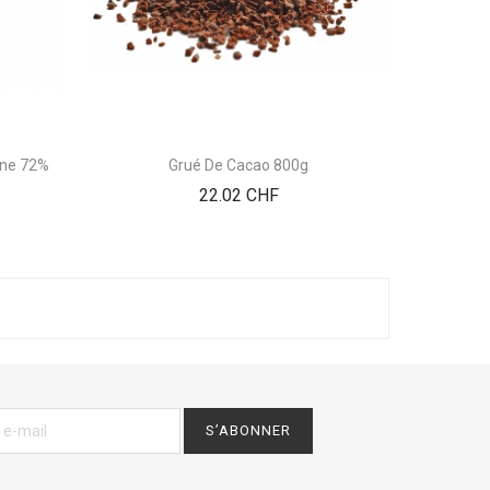
ène 72%
Grué De Cacao 800g
Prix
22.02 CHF