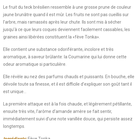
Le fruit du teck brésilien ressemble à une grosse prune de couleur
jaune brunâtre quand il est mûr. Les fruits ne sont pas cueillis sur
l’arbre, mais ramassés après leur chute. Ils sont mis à sécher
jusqu’à ce que leurs coques deviennent facilement cassables, les
graines ainsi libérées constituent la «fève Tonka».
Elle contient une substance odoriférante, incolore et très
aromatique, à saveur brûlante: la Coumarine qui lui donne cette
odeur aromatique si particulière.
Elle révèle
au nez des parfums chauds et puissants. En bouche, elle
dévoile toute sa finesse, et il est difficile d’expliquer son goût tant il
est unique…
La première attaque est à la fois chaude, et légèrement pétillante,
ensuite très vite, l’arôme d’amande amère se fait sentir,
immédiatement suivi d’une note vanillée douce, qui persiste assez
longtemps.
Ingrédients:
Fève Tonka.