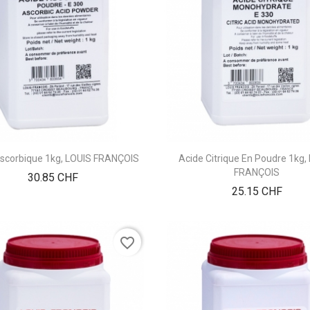
Ascorbique 1kg, LOUIS FRANÇOIS
Acide Citrique En Poudre 1kg,
FRANÇOIS
Prix
30.85 CHF
Prix
25.15 CHF
favorite_border