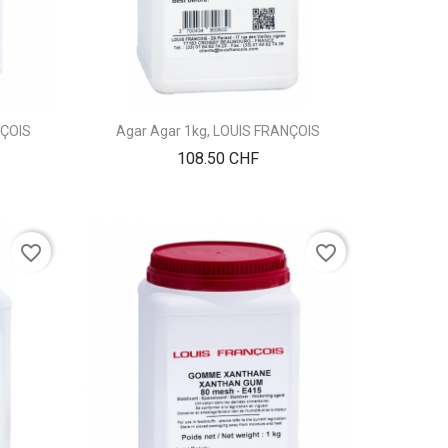
NÇOIS
Agar Agar 1kg, LOUIS FRANÇOIS
Prix
108.50 CHF
favorite_border
favorite_border