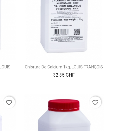
 LOUIS
Chlorure De Calcium 1kg, LOUIS FRANÇOIS
Prix
32.35 CHF
favorite_border
favorite_border