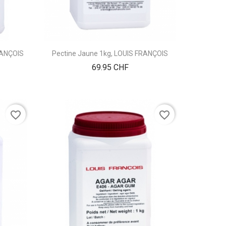
RANÇOIS
Pectine Jaune 1kg, LOUIS FRANÇOIS
Prix
69.95 CHF
favorite_border
favorite_border