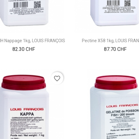
NH Nappage 1kg, LOUIS FRANÇOIS
Pectine X58 1kg, LOUIS FRA
Prix
Prix
82.30 CHF
87.70 CHF
favorite_border