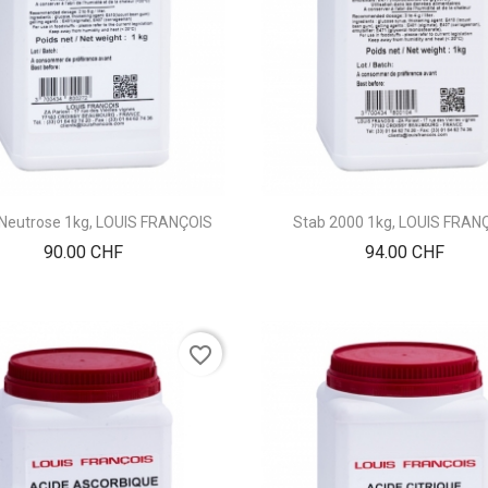
Neutrose 1kg, LOUIS FRANÇOIS
Stab 2000 1kg, LOUIS FRAN
Prix
Prix
90.00 CHF
94.00 CHF
favorite_border