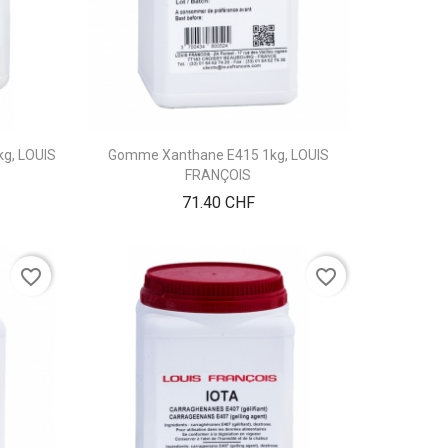
kg, LOUIS
Gomme Xanthane E415 1kg, LOUIS
FRANÇOIS
Prix
71.40 CHF
favorite_border
favorite_border