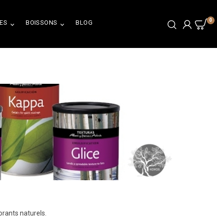
0
ES
BOISSONS
BLOG


orants naturels.