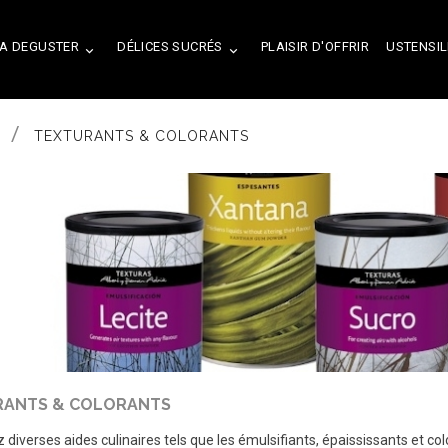
A DEGUSTER
DÉLICES SUCRÉS
PLAISIR D'OFFRIR
USTENSIL


TEXTURANTS & COLORANTS
RANTS & COLORANTS
 diverses aides culinaires tels que les émulsifiants, épaississants et col