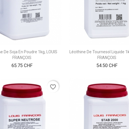
ne De Soja En Poudre 1kg, LOUIS
Lécithine De Tournesol Liquide 1
FRANÇOIS
FRANÇOIS
Prix
Prix
65.75 CHF
54.50 CHF
favorite_border