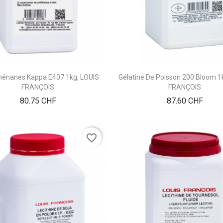
hénanes Kappa E407 1kg, LOUIS
Gélatine De Poisson 200 Bloom 1
FRANÇOIS
FRANÇOIS
Prix
Prix
80.75 CHF
87.60 CHF
favorite_border