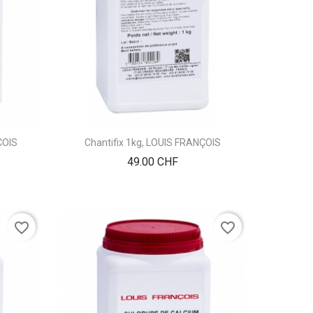
ÇOIS
Chantifix 1kg, LOUIS FRANÇOIS
Prix
49.00 CHF
favorite_border
favorite_border