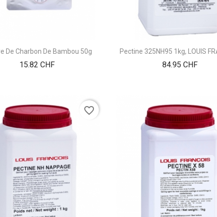
e De Charbon De Bambou 50g
Pectine 325NH95 1kg, LOUIS F
Prix
Prix
15.82 CHF
84.95 CHF
favorite_border