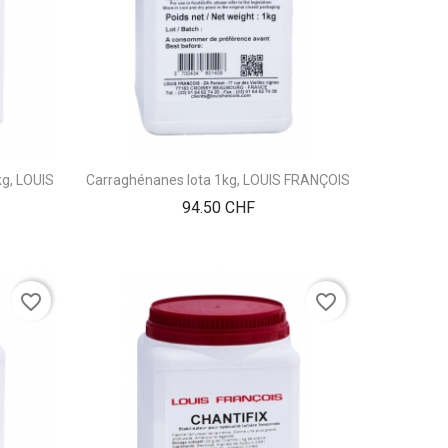
kg, LOUIS
Carraghénanes Iota 1kg, LOUIS FRANÇOIS
Prix
94.50 CHF
favorite_border
favorite_border