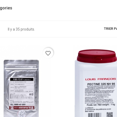
gories
TRIER P
Il y a 35 produits.
favorite_border