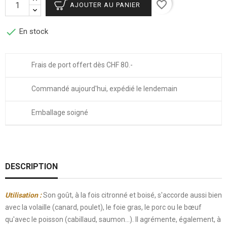
favorite_border
AJOUTER AU PANIER

En stock
Frais de port offert dès CHF 80.-
Commandé aujourd'hui, expédié le lendemain
Emballage soigné
DESCRIPTION
Utilisation :
Son goût
, à la fois citronné et boisé, s'accorde aussi bien
avec la volaille (canard, poulet), le foie gras, le porc ou le bœuf
qu'avec le poisson (cabillaud, saumon…). Il agrémente, également, à