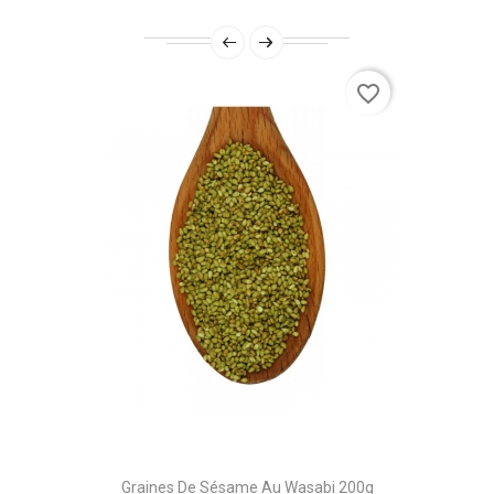
favorite_border
Graines De Sésame Au Wasabi 200g