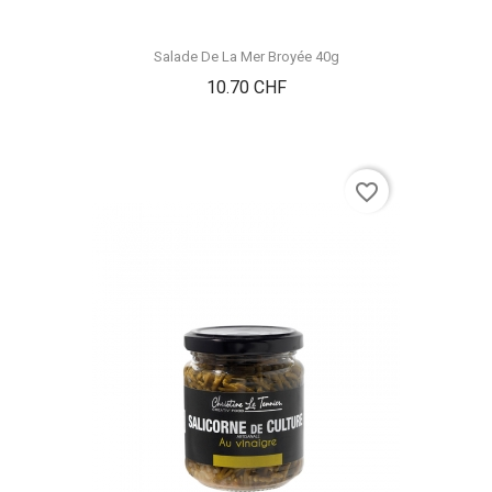
Salade De La Mer Broyée 40g
Prix
10.70 CHF
favorite_border