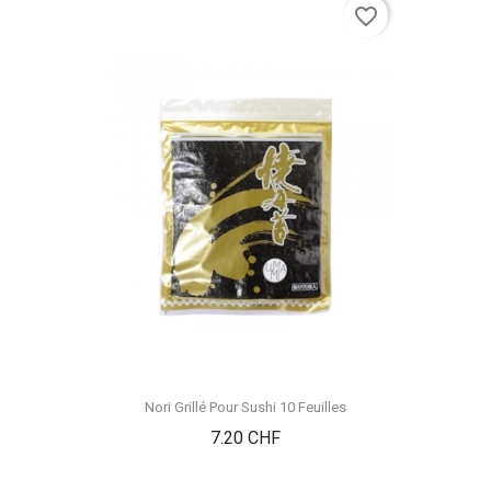
favorite_border
Nori Grillé Pour Sushi 10 Feuilles
Prix
7.20 CHF