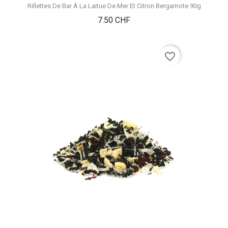
Rillettes De Bar À La Laitue De Mer Et Citron Bergamote 90g
Prix
7.50 CHF
favorite_border