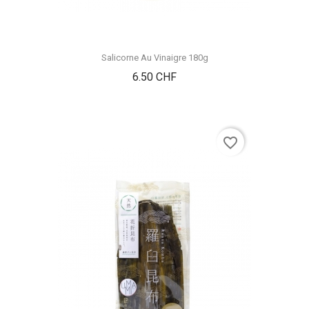
Salicorne Au Vinaigre 180g
Prix
6.50 CHF
favorite_border