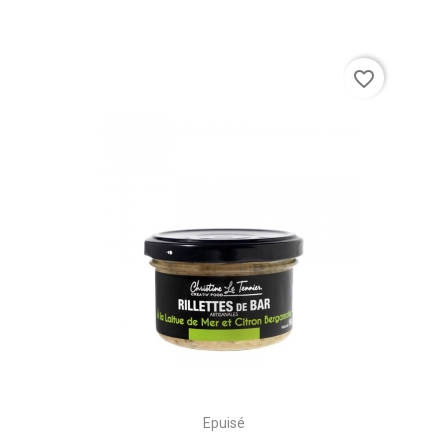
favorite_border
Epuisé