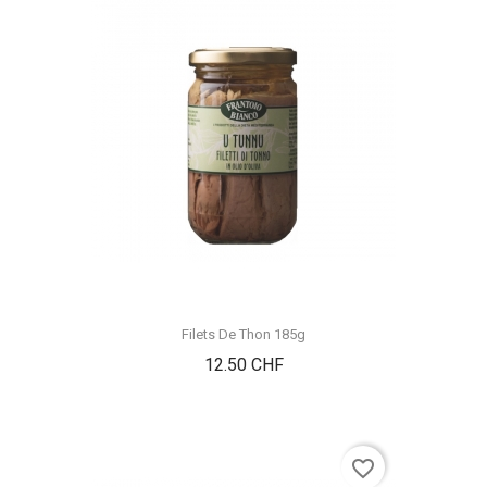
Filets De Thon 185g
Prix
12.50 CHF
favorite_border