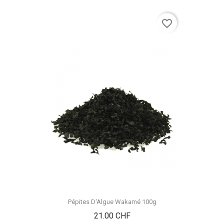
favorite_border
Pépites D'Algue Wakamé 100g
Prix
21.00 CHF