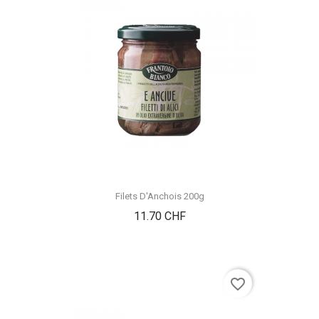
Filets D'Anchois 200g
Prix
11.70 CHF
favorite_border