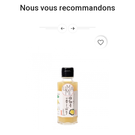
Nous vous recommandons
favorite_border