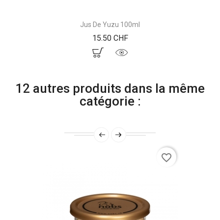
Jus De Yuzu 100ml
Prix
15.50 CHF
12 autres produits dans la même
catégorie :
favorite_border