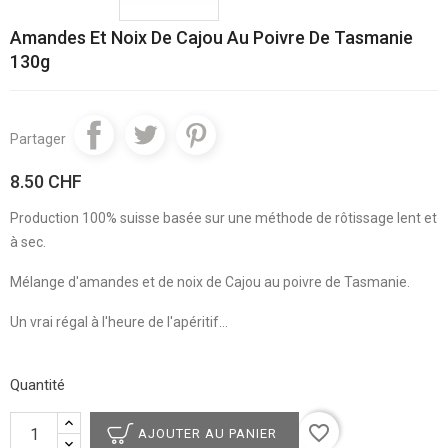
Amandes Et Noix De Cajou Au Poivre De Tasmanie
130g
Partager
8.50 CHF
Production 100% suisse basée sur une méthode de rôtissage lent et
à sec.
Mélange d'amandes et de noix de Cajou au poivre de Tasmanie.
Un vrai régal à l'heure de l'apéritif...
Quantité
favorite_border
AJOUTER AU PANIER