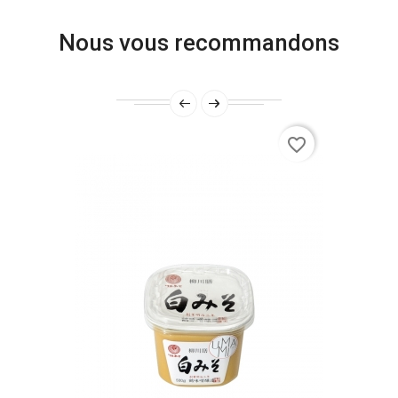
Nous vous recommandons
favorite_border