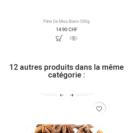
Pâte De Miso Blanc 500g
Prix
14.90 CHF
12 autres produits dans la même
catégorie :
favorite_border