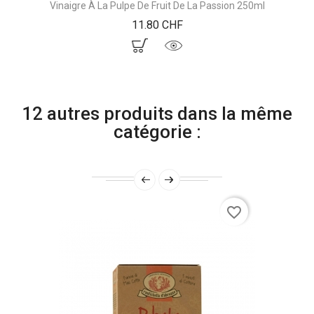
Vinaigre À La Pulpe De Fruit De La Passion 250ml
Prix
11.80 CHF
12 autres produits dans la même
catégorie :
favorite_border