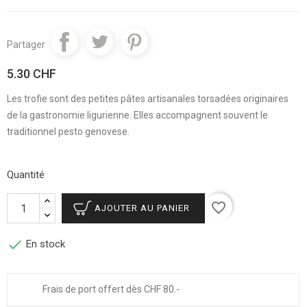
Partager
5.30 CHF
Les trofie sont des petites pâtes artisanales torsadées originaires
de la gastronomie ligurienne. Elles accompagnent souvent le
traditionnel pesto genovese.
Quantité
favorite_border
AJOUTER AU PANIER

En stock
Frais de port offert dès CHF 80.-