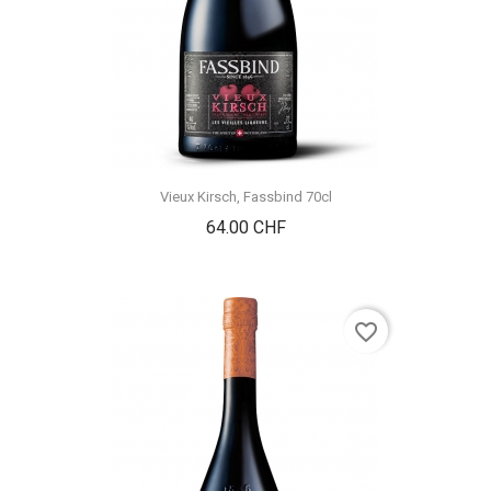
Vieux Kirsch, Fassbind 70cl
Prix
64.00 CHF
favorite_border