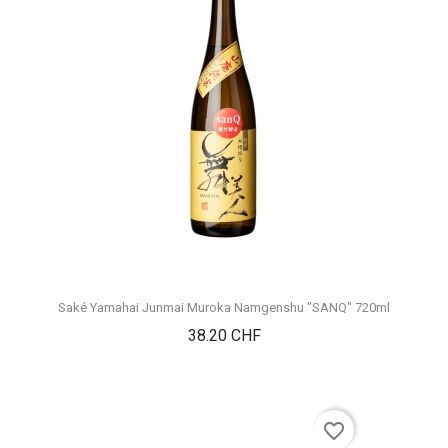
Saké Yamahai Junmai Muroka Namgenshu "SANQ" 720ml
Prix
38.20 CHF
favorite_border