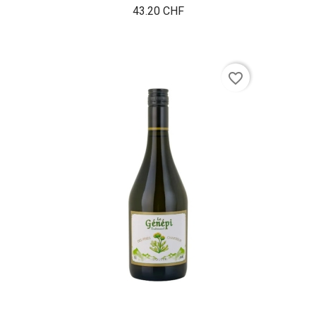
Prix
43.20 CHF
favorite_border