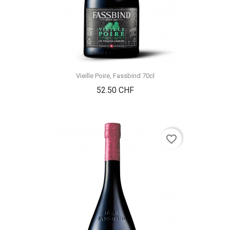
Vieille Poire, Fassbind 70cl
Prix
52.50 CHF
favorite_border