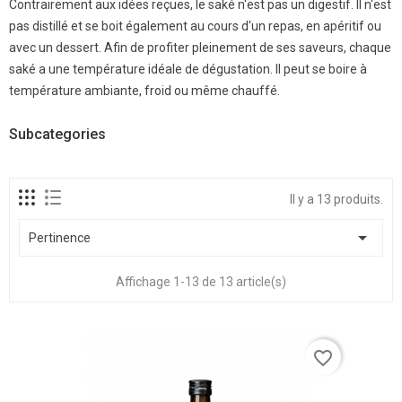
Contrairement aux idées reçues, le saké n'est pas un digestif. Il n'est
pas distillé et se boit également au cours d'un repas, en apéritif ou
avec un dessert. Afin de profiter pleinement de ses saveurs, chaque
saké a une température idéale de dégustation. Il peut se boire à
température ambiante, froid ou même chauffé.
Subcategories
Il y a 13 produits.

Pertinence
Affichage 1-13 de 13 article(s)
favorite_border