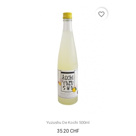
favorite_border
Yuzushu De Kochi 500ml
Prix
35.20 CHF