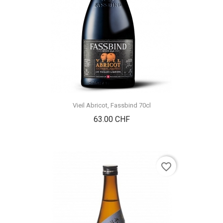
Vieil Abricot, Fassbind 70cl
Prix
63.00 CHF
favorite_border