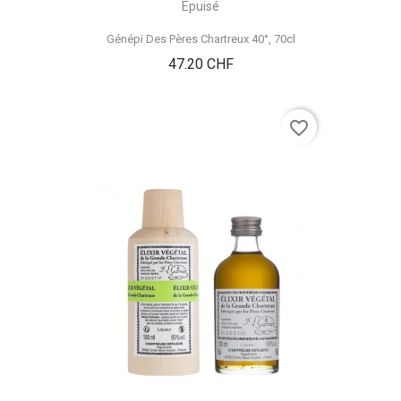
Epuisé
Génépi Des Pères Chartreux 40°, 70cl
Prix
47.20 CHF
favorite_border