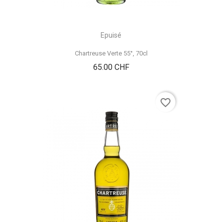
Epuisé
Chartreuse Verte 55°, 70cl
Prix
65.00 CHF
favorite_border