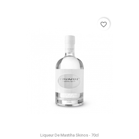
favorite_border
Liqueur De Mastiha Skinos - 70cl