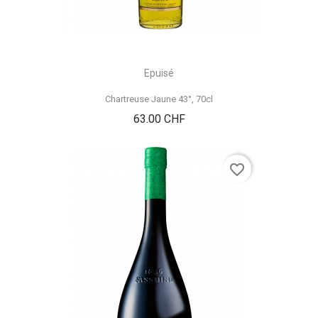
Epuisé
Chartreuse Jaune 43°, 70cl
Prix
63.00 CHF
favorite_border