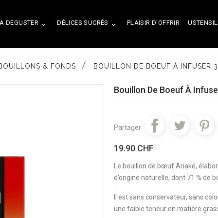
A DEGUSTER
DÉLICES SUCRÉS
PLAISIR D'OFFRIR
USTENSIL


BOUILLONS & FONDS
BOUILLON DE BOEUF À INFUSER 
Bouillon De Boeuf À Infus
Partager
19.90 CHF
Le bouillon de bœuf Ariaké, élabor
d’origine naturelle, dont 71 % de 
Il est sans conservateur, sans col
une faible teneur en matière gras