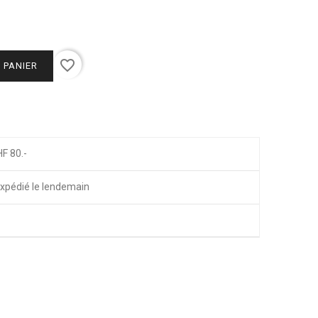
favorite_border
 PANIER
HF 80.-
xpédié le lendemain