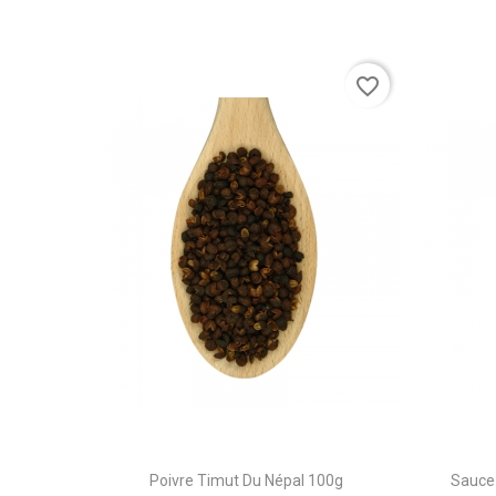
favorite_border
Poivre Timut Du Népal 100g
Sauce