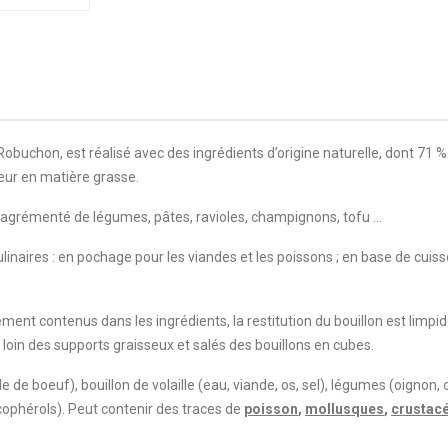
Robuchon, est réalisé avec des ingrédients d’origine naturelle, dont 71 %
neur en matière grasse.
ou agrémenté de légumes, pâtes, ravioles, champignons, tofu …
linaires : en pochage pour les viandes et les poissons ; en base de cuiss
ement contenus dans les ingrédients, la restitution du bouillon est limpid
 loin des supports graisseux et salés des bouillons en cubes.
 de boeuf), bouillon de volaille (eau, viande, os, sel), légumes (oignon, 
ocophérols).
Peut contenir des traces de
poisson
,
mollusques
,
crustac