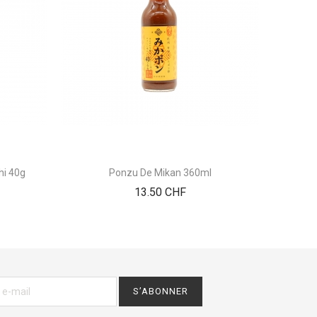
hi 40g
Ponzu De Mikan 360ml
Bouil
Prix
13.50 CHF