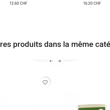
Prix
Prix
12.60 CHF
16.20 CHF
res produits dans la même caté
favorite_border