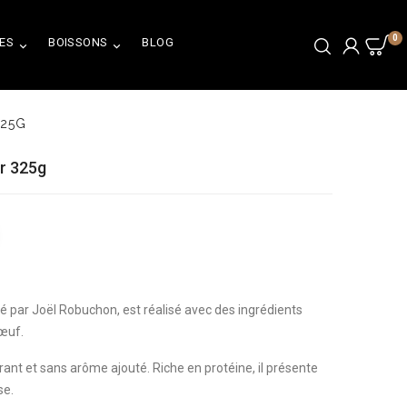
0
ES
BOISSONS
BLOG


325G
er 325g
é par Joël Robuchon, est réalisé avec des ingrédients
bœuf.
orant et sans arôme ajouté. Riche en protéine, il présente
se.