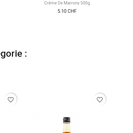
Crème De Marrons 500g
Prix
5.10 CHF
gorie :
favorite_border
favorite_border