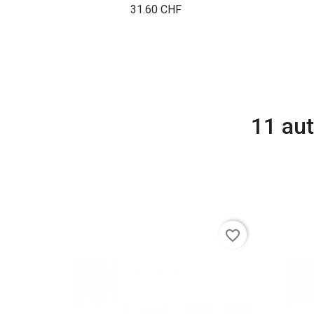
Prix
31.60 CHF
11 aut
favorite_border