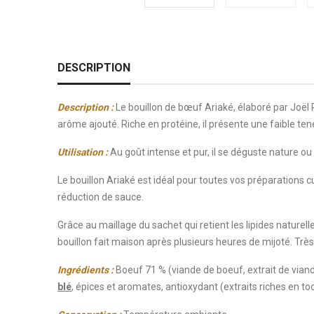
DESCRIPTION
Description
:
L
e bouillon de bœuf Ariaké, élaboré par Joël 
arôme ajouté. Riche en protéine, il présente une faible te
Utilisation
:
Au goût intense et pur, il se déguste nature 
Le bouillon Ariaké est idéal pour toutes vos préparations cu
réduction de sauce.
Grâce au maillage du sachet qui retient les lipides naturell
bouillon fait maison après plusieurs heures de mijoté. Très
Ingrédients
:
Boeuf 71 % (viande de boeuf, extrait de viande
blé
, épices et aromates, antioxydant (extraits riches en t