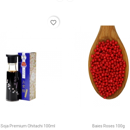
favorite_border
 Soja Premium Ohitachi 100ml
Baies Roses 100g