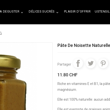
A DEGUSTER
DÉLICES SUCRÉS
PLAISIR D'OFFRIR
USTENSIL


G
Pâte De Noisette Naturell
Partager
11.80 CHF
Riche en vitamines E et B1, la pât
magnésium.
Elle est 100% naturelle: aucun addi
Elle est exempte de graisses ani