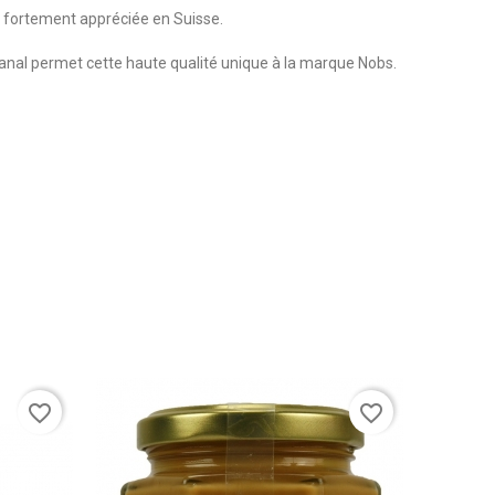
t fortement appréciée en Suisse.
sanal permet cette haute qualité unique à la marque Nobs.
favorite_border
favorite_border