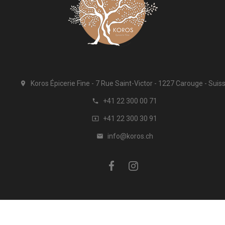
Koros Épicerie Fine
7 Rue Saint-Victor
1227 Carouge
Suis

+41 22 300 00 71

+41 22 300 30 91

info@koros.ch

ation
À propos de Koros
Promotions
Nouveaux produits
Me