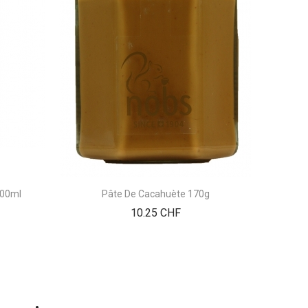
 500ml
Pâte De Cacahuète 170g
Thé Jap
Prix
10.25 CHF