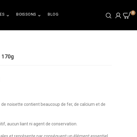
0
ES
BOISSONS
BLOG


e 170g
e de noisette contient beaucoup de fer, de calcium et de
tif, aucun liant ni agent de conservation.
males et représente par conséquent un élément essentiel