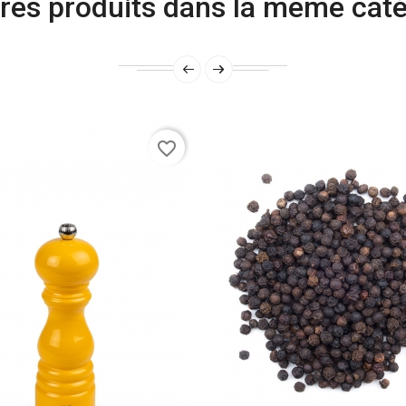
res produits dans la même caté
favorite_border