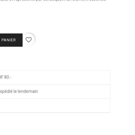
favorite_border
 PANIER
HF 80.-
xpédié le lendemain