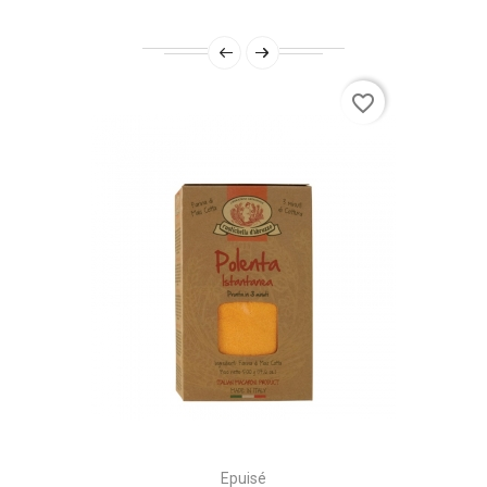
favorite_border
Epuisé