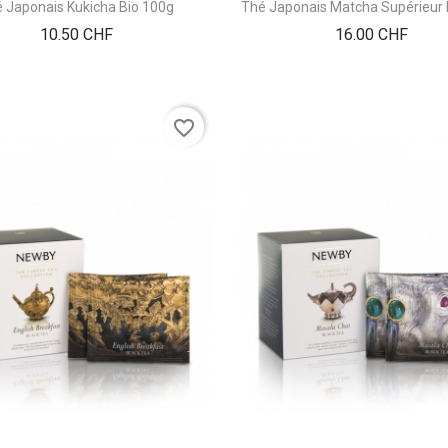
 Japonais Kukicha Bio 100g
Thé Japonais Matcha Supérieur 
Prix
Prix
10.50 CHF
16.00 CHF
favorite_border