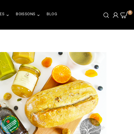
0
ES
BOISSONS
BLOG

