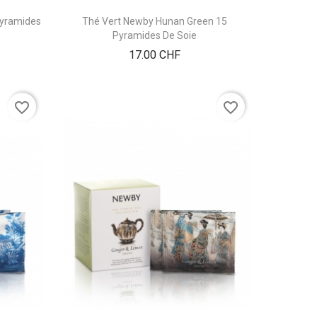
Pyramides
Thé Vert Newby Hunan Green 15
Pyramides De Soie
Prix
17.00 CHF
favorite_border
favorite_border