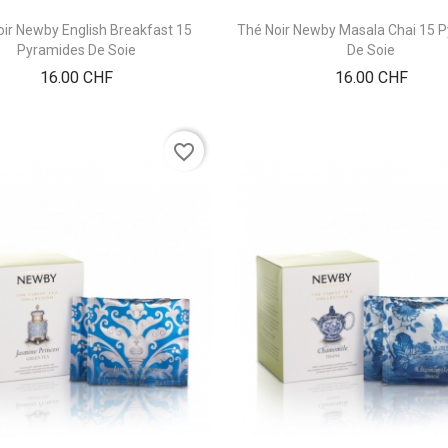
oir Newby English Breakfast 15
Thé Noir Newby Masala Chai 15 
Pyramides De Soie
De Soie
Prix
Prix
16.00 CHF
16.00 CHF
favorite_border