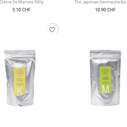
Crème De Marrons 500g
Thé Japonais Genmaicha Bio
Prix
Prix
5.10 CHF
10.90 CHF
favorite_border