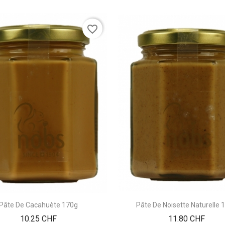
favorite_border
Pâte De Cacahuète 170g
Pâte De Noisette Naturelle 
Prix
Prix
10.25 CHF
11.80 CHF