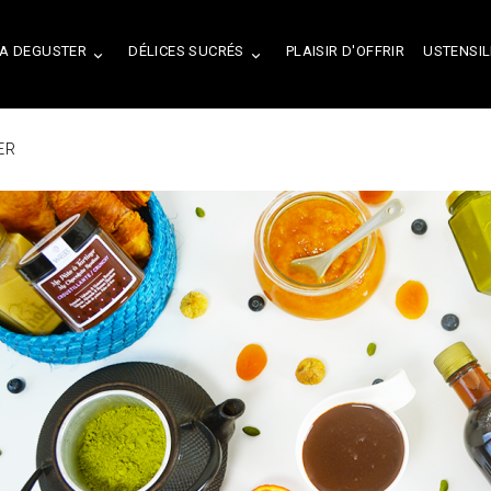
A DEGUSTER
DÉLICES SUCRÉS
PLAISIR D'OFFRIR
USTENSIL


ER