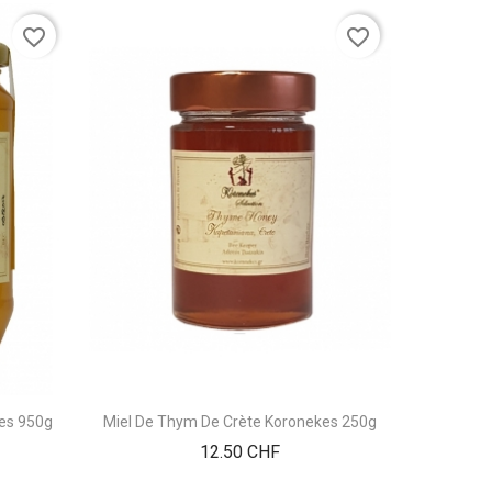
favorite_border
favorite_border
es 950g
Miel De Thym De Crète Koronekes 250g
Prix
12.50 CHF