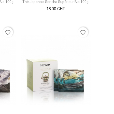
Bio 100g
Thé Japonais Sencha Supérieur Bio 100g
Prix
18.00 CHF
favorite_border
favorite_border