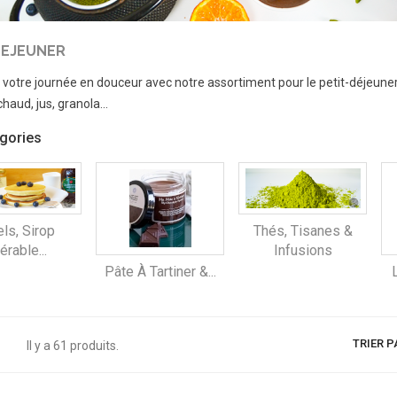
DEJEUNER
otre journée en douceur avec notre assortiment pour le petit-déjeuner : co
haud, jus, granola...
gories
ls, Sirop
Thés, Tisanes &
érable...
Infusions
Pâte À Tartiner &...
TRIER P
Il y a 61 produits.