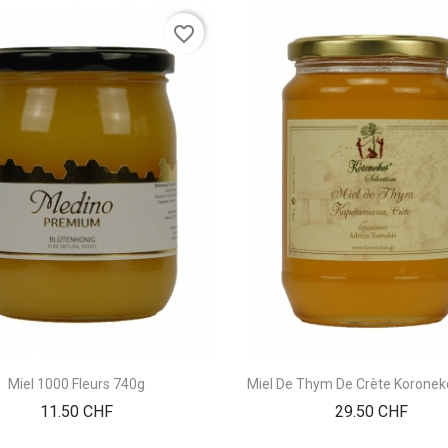
favorite_border
Miel 1000 Fleurs 740g
Miel De Thym De Crète Koronek
Prix
Prix
11.50 CHF
29.50 CHF