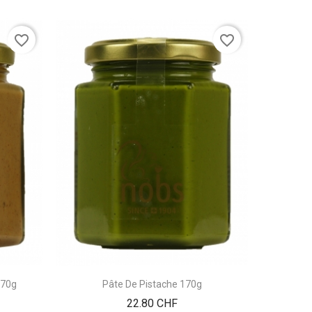
favorite_border
favorite_border
170g
Pâte De Pistache 170g
Prix
22.80 CHF