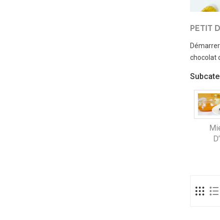
PETIT 
Démarrer v
chocolat c
Subcate
Mie
D’