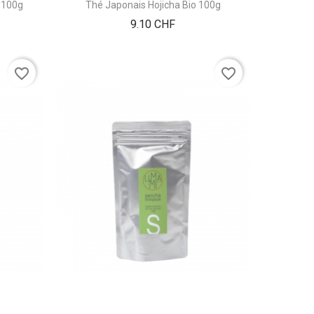
 100g
Thé Japonais Hojicha Bio 100g
Prix
9.10 CHF
favorite_border
favorite_border