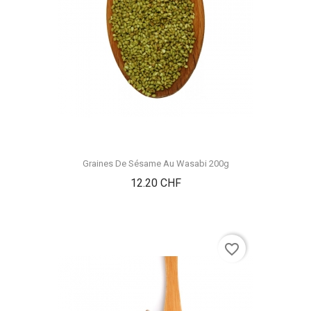
Graines De Sésame Au Wasabi 200g
Prix
12.20 CHF
favorite_border