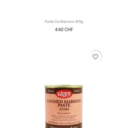
Purée De Marrons 439g
Prix
4.60 CHF
favorite_border