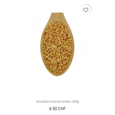
favorite_border
Noisette Hachée Grillée 200g
Prix
6.50 CHF