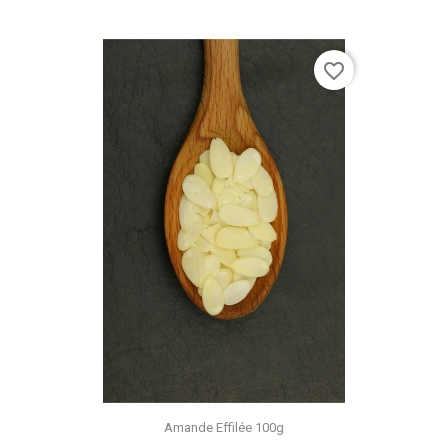
favorite_border
Amande Effilée 100g