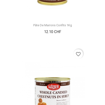
Pâte De Marrons Confits 1Kg
Prix
12.10 CHF
favorite_border