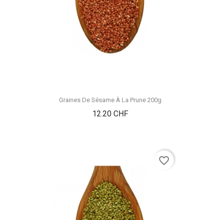
Graines De Sésame À La Prune 200g
Prix
12.20 CHF
favorite_border