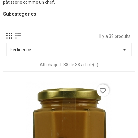
pâtisserie comme un chef.
Subcategories
Il y a 38 produits.

Pertinence
Affichage 1-38 de 38 article(s)
favorite_border