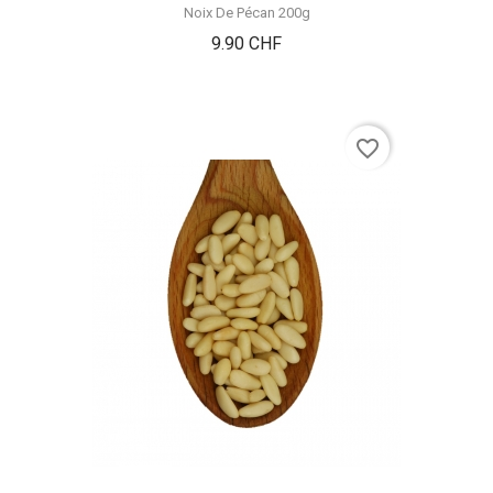
Noix De Pécan 200g
Prix
9.90 CHF
favorite_border