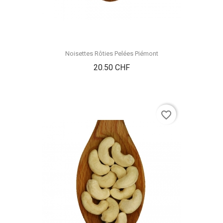
Noisettes Rôties Pelées Piémont
Prix
20.50 CHF
favorite_border