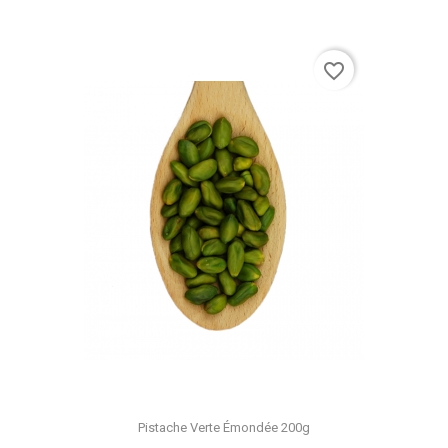
favorite_border
Pistache Verte Émondée 200g