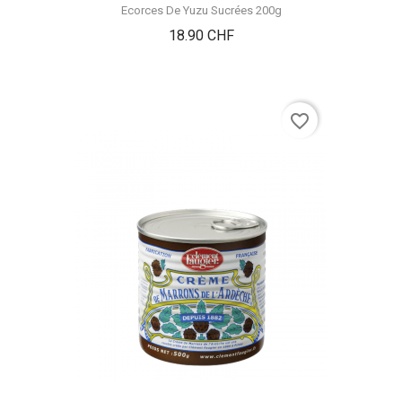
Ecorces De Yuzu Sucrées 200g
Prix
18.90 CHF
favorite_border