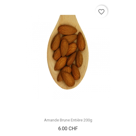
favorite_border
Amande Brune Entière 200g
Prix
6.00 CHF