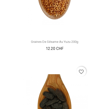
Graines De Sésame Au Yuzu 200g
Prix
12.20 CHF
favorite_border