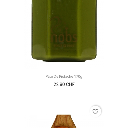
Pâte De Pistache 170g
Prix
22.80 CHF
favorite_border