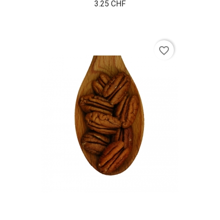
Prix
3.25 CHF
favorite_border