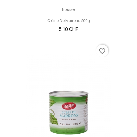
Epuisé
Crème De Marrons 500g
Prix
5.10 CHF
favorite_border