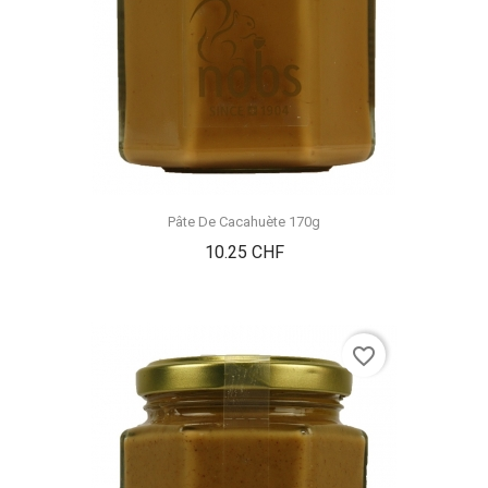
Pâte De Cacahuète 170g
Prix
10.25 CHF
favorite_border