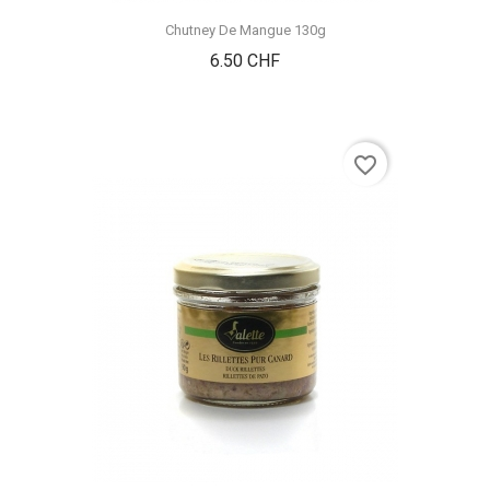
Chutney De Mangue 130g
Prix
6.50 CHF
favorite_border