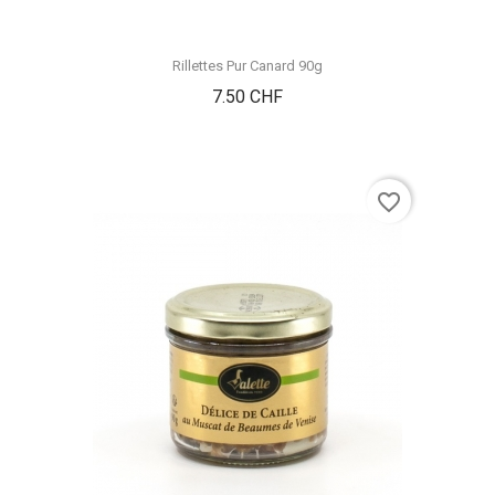
Rillettes Pur Canard 90g
Prix
7.50 CHF
favorite_border