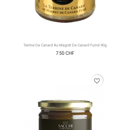
Terrine De Canard Au Magret De Canard Fumé 90g
Prix
7.50 CHF
favorite_border