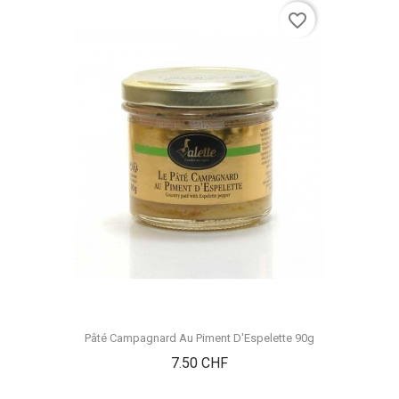
favorite_border
Pâté Campagnard Au Piment D'Espelette 90g
Prix
7.50 CHF