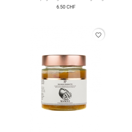
Prix
6.50 CHF
favorite_border