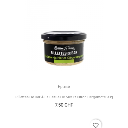
Epuisé
Rillettes De Bar À La Laitue De Mer Et Citron Bergamote 90g
Prix
7.50 CHF
favorite_border