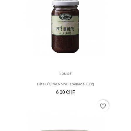
Epuisé
Pâte D'Olive Noire Tapenade 180g
Prix
6.00 CHF
favorite_border