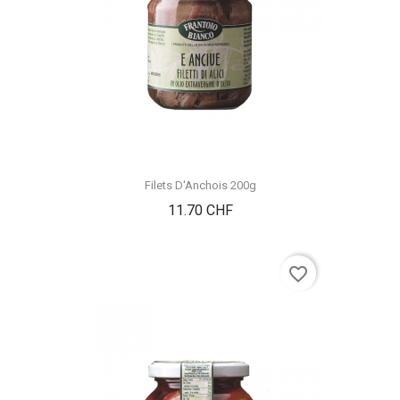
Filets D'Anchois 200g
Prix
11.70 CHF
favorite_border