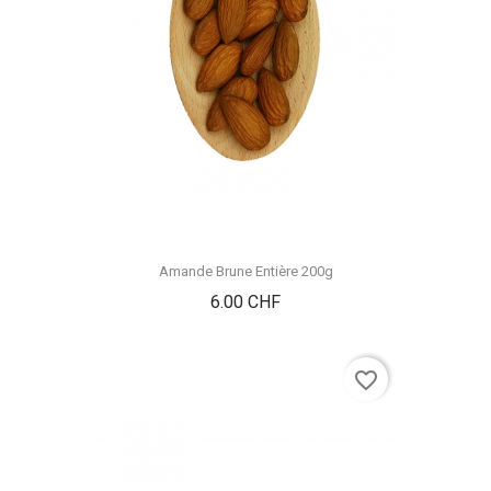
Amande Brune Entière 200g
Prix
6.00 CHF
favorite_border