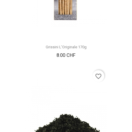
Grissini L'Originale 170g
Prix
8.00 CHF
favorite_border