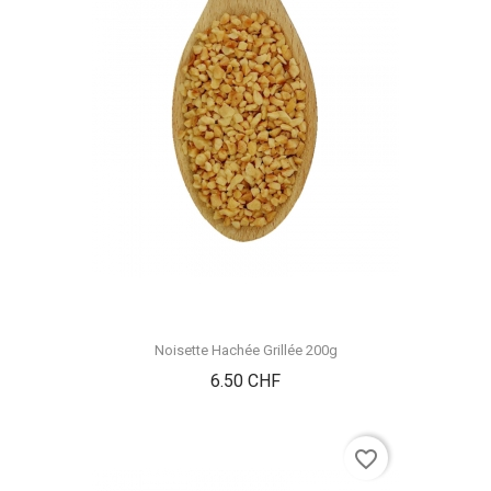
Noisette Hachée Grillée 200g
Prix
6.50 CHF
favorite_border