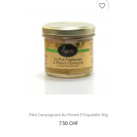
favorite_border
Pâté Campagnard Au Piment D'Espelette 90g
Prix
7.50 CHF