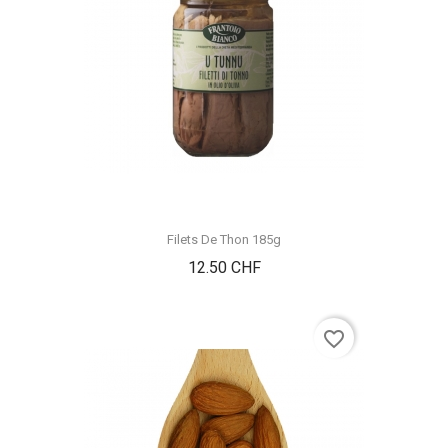
Filets De Thon 185g
Prix
12.50 CHF
favorite_border