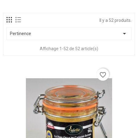
Il y a 52 produits.

Pertinence
Affichage 1-52 de 52 article(s)
favorite_border