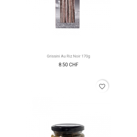
Grissini Au Riz Noir 170g
Prix
8.50 CHF
favorite_border