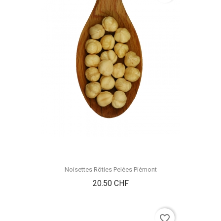
Noisettes Rôties Pelées Piémont
Prix
20.50 CHF
favorite_border