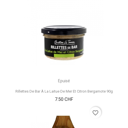
Epuisé
Rillettes De Bar À La Laitue De Mer Et Citron Bergamote 90g
Prix
7.50 CHF
favorite_border