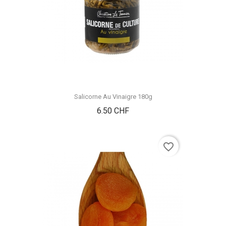
Salicorne Au Vinaigre 180g
Prix
6.50 CHF
favorite_border