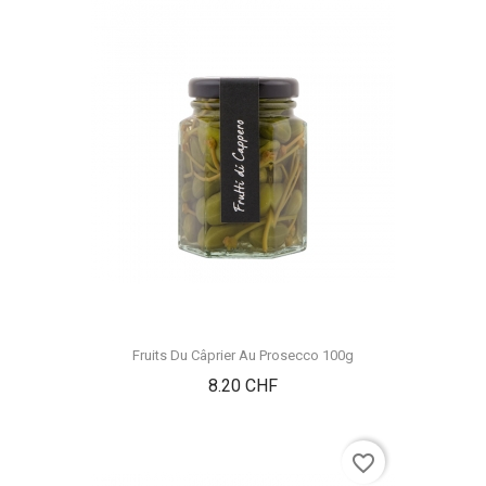
Fruits Du Câprier Au Prosecco 100g
Prix
8.20 CHF
favorite_border