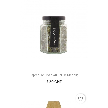
Câpres De Lipari Au Sel De Mer 70g
Prix
7.20 CHF
favorite_border