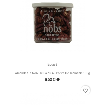
Epuisé
Amandes Et Noix De Cajou Au Poivre De Tasmanie 130g
Prix
8.50 CHF
favorite_border