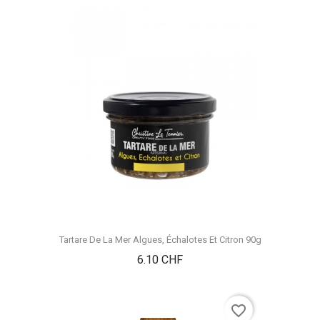
Tartare De La Mer Algues, Échalotes Et Citron 90g
Prix
6.10 CHF
favorite_border