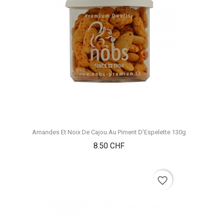
Amandes Et Noix De Cajou Au Piment D'Espelette 130g
Prix
8.50 CHF
favorite_border