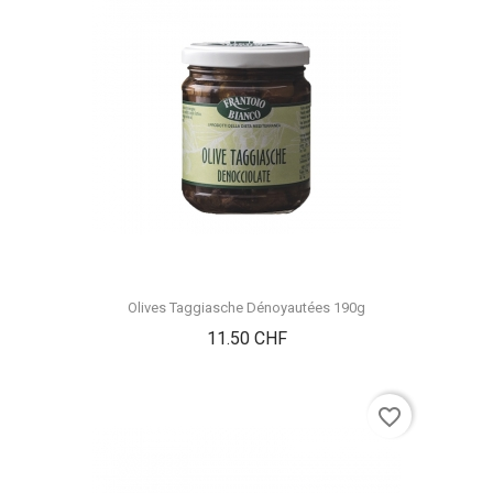
Olives Taggiasche Dénoyautées 190g
Prix
11.50 CHF
favorite_border