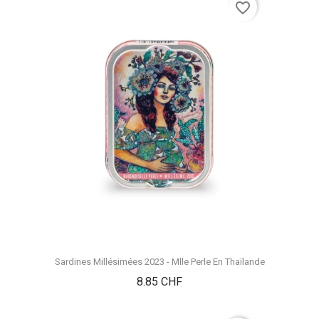
favorite_border
Sardines Millésimées 2023 - Mlle Perle En Thaïlande
Prix
8.85 CHF