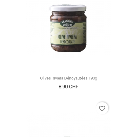
Olives Riviera Dénoyautées 190g
Prix
8.90 CHF
favorite_border