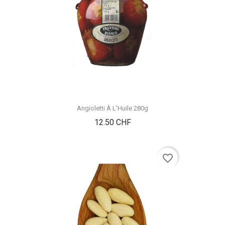
Angioletti À L'Huile 280g
Prix
12.50 CHF
favorite_border