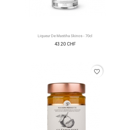
Liqueur De Mastiha Skinos - 70cl
Prix
43.20 CHF
favorite_border