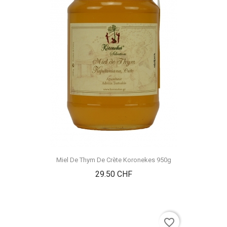
Miel De Thym De Crète Koronekes 950g
Prix
29.50 CHF
favorite_border