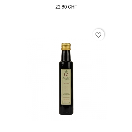
Prix
22.80 CHF
favorite_border