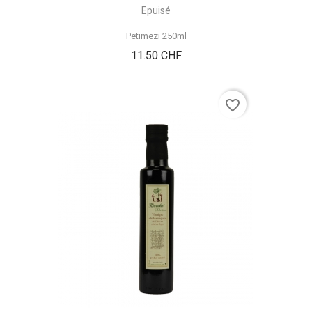
Epuisé
Petimezi 250ml
Prix
11.50 CHF
favorite_border