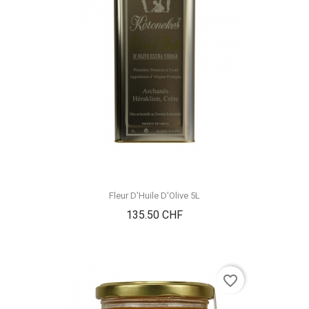
Fleur D'Huile D'Olive 5L
Prix
135.50 CHF
favorite_border