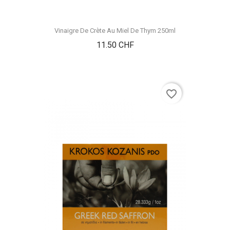
Vinaigre De Crète Au Miel De Thym 250ml
Prix
11.50 CHF
favorite_border