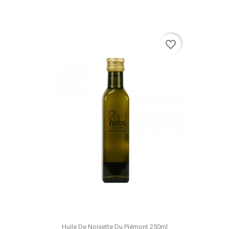
favorite_border
Huile De Noisette Du Piémont 250ml