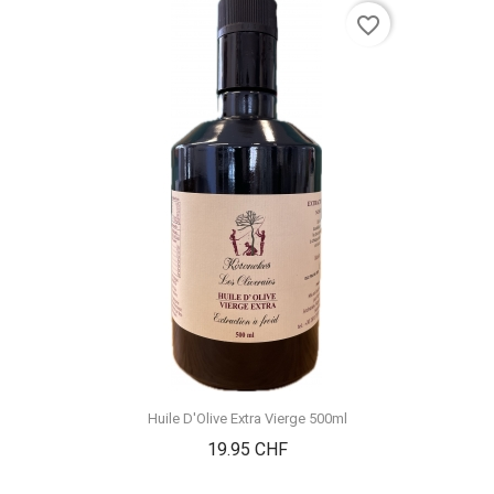
favorite_border
Huile D'Olive Extra Vierge 500ml
Prix
19.95 CHF