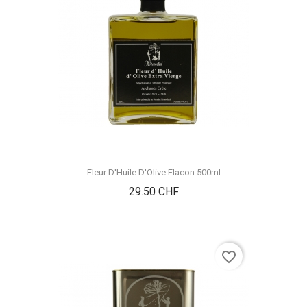
Fleur D'Huile D'Olive Flacon 500ml
Prix
29.50 CHF
favorite_border