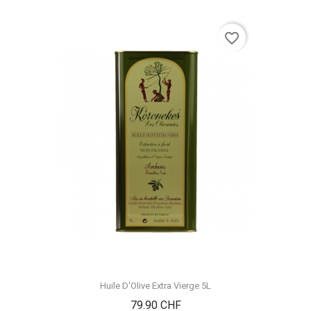
favorite_border
Huile D'Olive Extra Vierge 5L
Prix
79.90 CHF