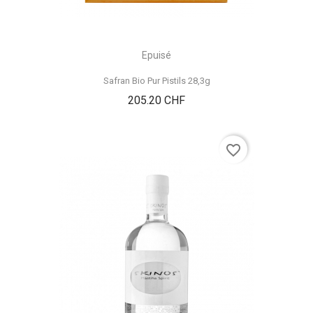
Epuisé
Safran Bio Pur Pistils 28,3g
Prix
205.20 CHF
favorite_border