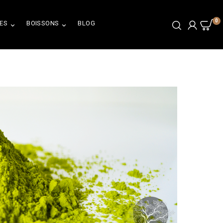
0
ES
BOISSONS
BLOG

