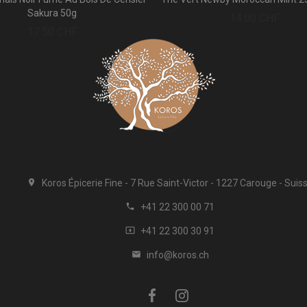
Sakura 50g
Prix
14.00 CHF
Prix
17.50 CHF
Koros Épicerie Fine
7 Rue Saint-Victor
1227 Carouge
Suis

+41 22 300 00 71

+41 22 300 30 91

info@koros.ch
