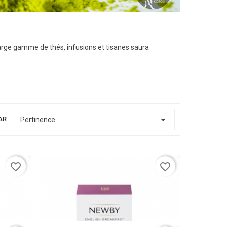
large gamme de thés, infusions et tisanes saura

AR :
Pertinence
favorite_border
favorite_border