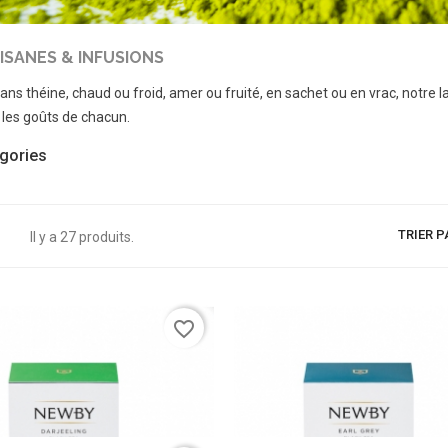
TISANES & INFUSIONS
ans théine, chaud ou froid, amer ou fruité, en sachet ou en vrac, notre 
e les goûts de chacun.
gories
TRIER P
Il y a 27 produits.
favorite_border