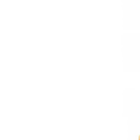
Thé Ve
Tisane
Tisane