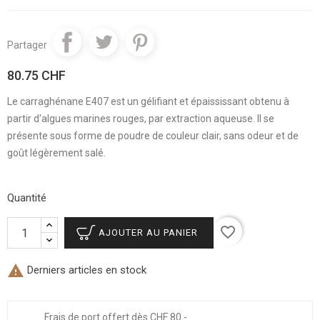
Partager
80.75 CHF
Le carraghénane E407 est un gélifiant et épaississant obtenu à
partir d'algues marines rouges, par extraction aqueuse. Il se
présente sous forme de poudre de couleur clair, sans odeur et de
goût légèrement salé.
Quantité
favorite_border
AJOUTER AU PANIER

Derniers articles en stock
Frais de port offert dès CHF 80.-