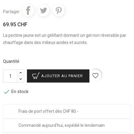
Partager
69.95 CHF
La pectine jaune est un gélifiant donnant un gel non réversible par
chauffage dans des milieux acides et sucrés.
Quantité
favorite_border
AJOUTER AU PANIER

En stock
Frais de port offert dès CHF 80.-
Commandé aujourd'hui, expédié le lendemain