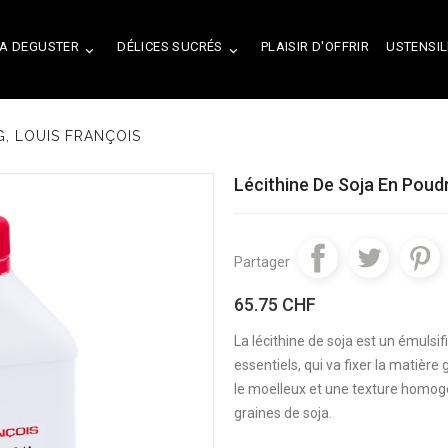
A DEGUSTER
DÉLICES SUCRÉS
PLAISIR D'OFFRIR
USTENSIL


G, LOUIS FRANÇOIS
Lécithine De Soja En Pou
Partager
65.75 CHF
La lécithine de soja est un émulsi
essentiels, qui va fixer la matièr
le moelleux et une texture homog
graines de soja.