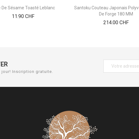
e De Sésame Toasté Leblanc
Santoku Couteau Japonais Polyv
De Forge 180 MM
Prix
11.90 CHF
Prix
214.00 CHF
TER
jour! Inscription gratuite.