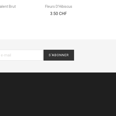
Sucr
alent Brut
Fleurs D'Hibiscus
Prix
3.50 CHF