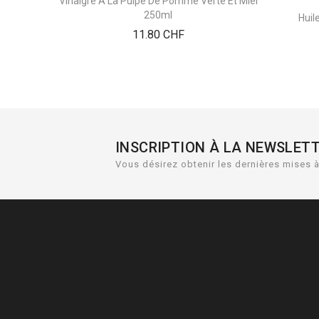
Vinaigre A La Pulpe De Pomme Verte Et Miel
250ml
Huil
Prix
11.80 CHF
INSCRIPTION À LA NEWSLET
Vous désirez obtenir les dernières mises à 