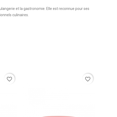
ulangerie et la gastronomie. Elle est reconnue pour ses
ionnels culinaires.
favorite_border
favorite_border