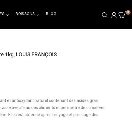
0
ES
BOISSONS
BLOG


dre 1kg, LOUIS FRANÇOIS
fiant et antioxydant naturel contenant des acides gras
e grasse avec l'eau des aliments et permettre de conserver
ène. Elles est obtenue après broyage et pressage des