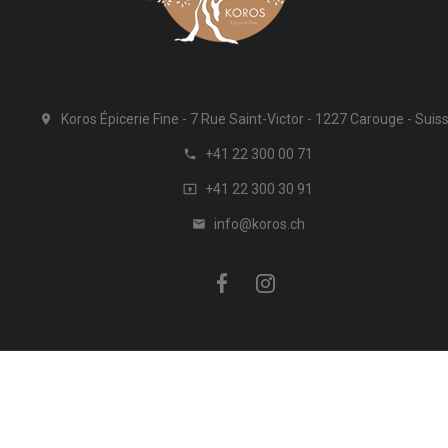
Koros Épicerie Fine
7 Rue Saint-Victor
1227 Carouge
Suis

+41 22 300 00 71

+41 22 300 30 91

info@koros.ch

ation
À propos de Koros
Promotions
Nouveaux produits
Me
© 2026 -
Koronekes Sàrl