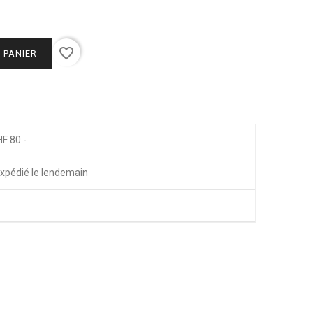
favorite_border
 PANIER
HF 80.-
xpédié le lendemain