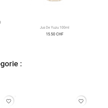
g
Jus De Yuzu 100ml
Prix
15.50 CHF
gorie :
favorite_border
favorite_border