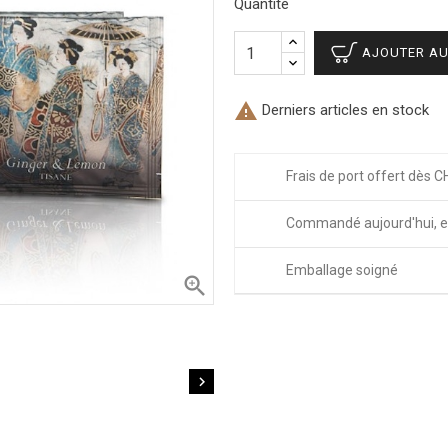
Quantité
AJOUTER AU

Derniers articles en stock
Frais de port offert dès C
Commandé aujourd'hui, e
Emballage soigné

