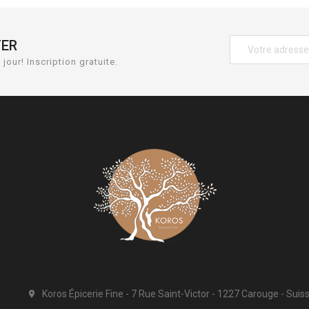
TER
jour! Inscription gratuite.
Koros Épicerie Fine
7 Rue Saint-Victor
1227 Carouge
Suis
