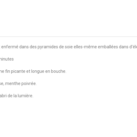
st enfermé dans des pyramides de soie elles-même emballées dans d'élé
 minutes
ne fin picante et longue en bouche.
sse, menthe poivrée.
abri de la lumière.