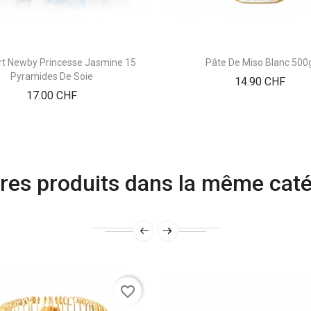
rt Newby Princesse Jasmine 15
Pâte De Miso Blanc 500
Pyramides De Soie
Prix
14.90 CHF
Prix
17.00 CHF
res produits dans la même caté
favorite_border