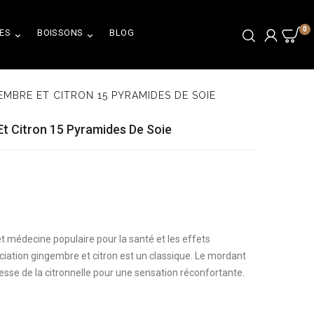
0
ES
BOISSONS
BLOG


MBRE ET CITRON 15 PYRAMIDES DE SOIE
t Citron 15 Pyramides De Soie
t médecine populaire pour la santé et les effets
ciation gingembre et citron est un classique. Le mordant
aresse de la citronnelle pour une sensation réconfortante.