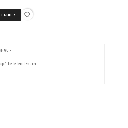
favorite_border
 PANIER
HF 80.-
xpédié le lendemain