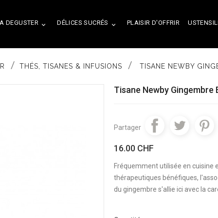
A DEGUSTER
DÉLICES SUCRÉS
PLAISIR D'OFFRIR
USTENSIL


ER
THÉS, TISANES & INFUSIONS
TISANE NEWBY GINGE
Tisane Newby Gingembre E
Partager
16.00 CHF
Fréquemment utilisée en cuisine e
thérapeutiques bénéfiques, l'asso
du gingembre s'allie ici avec la c