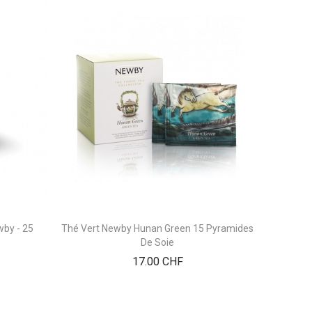
by - 25
Thé Vert Newby Hunan Green 15 Pyramides
Thé Japon
De Soie
Prix
17.00 CHF