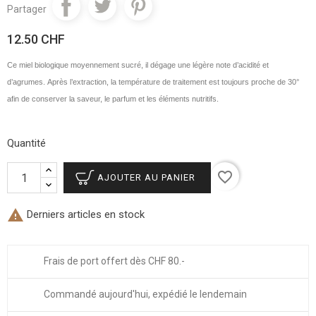
Partager
12.50 CHF
Ce miel biologique moyennement sucré, il dégage une légère note d’acidité et
d’agrumes.
Après l’extraction, la température de traitement est toujours proche de 30°
afin de conserver la saveur, le parfum et les éléments nutritifs.
Quantité
favorite_border
AJOUTER AU PANIER

Derniers articles en stock
Frais de port offert dès CHF 80.-
Commandé aujourd'hui, expédié le lendemain