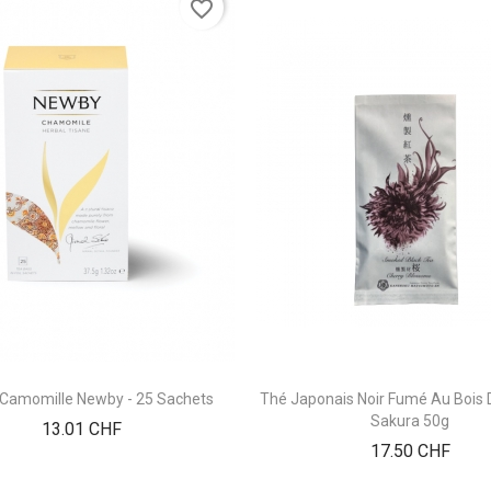
favorite_border
 Camomille Newby - 25 Sachets
Thé Japonais Noir Fumé Au Bois D
Sakura 50g
Prix
13.01 CHF
Prix
17.50 CHF