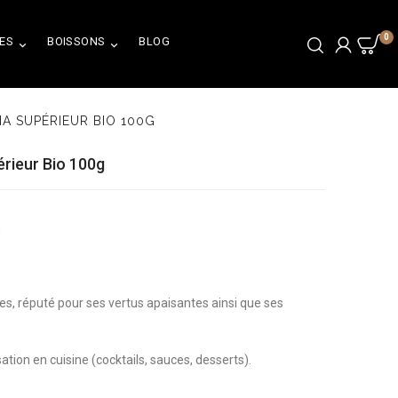
0
ES
BOISSONS
BLOG


A SUPÉRIEUR BIO 100G
rieur Bio 100g
les, réputé pour ses vertus apaisantes ainsi que ses
isation en cuisine (cocktails, sauces, desserts).