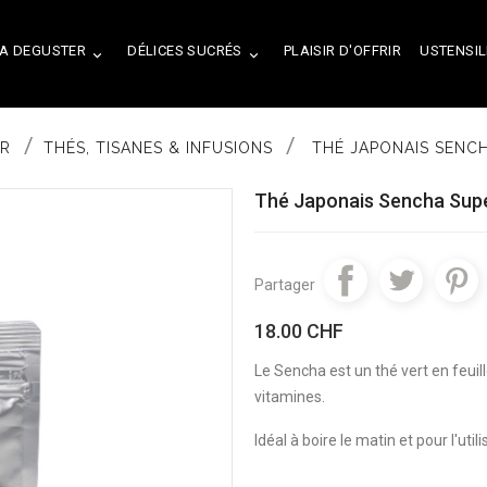
A DEGUSTER
DÉLICES SUCRÉS
PLAISIR D'OFFRIR
USTENSIL


ER
THÉS, TISANES & INFUSIONS
THÉ JAPONAIS SENCH
Thé Japonais Sencha Supé
Partager
18.00 CHF
Le Sencha est un thé vert en feuil
vitamines.
Idéal à boire le matin et pour l'util