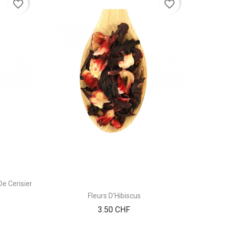
favorite_border
favorite_border
e Cerisier
Thé Vert
Fleurs D'Hibiscus
Prix
3.50 CHF