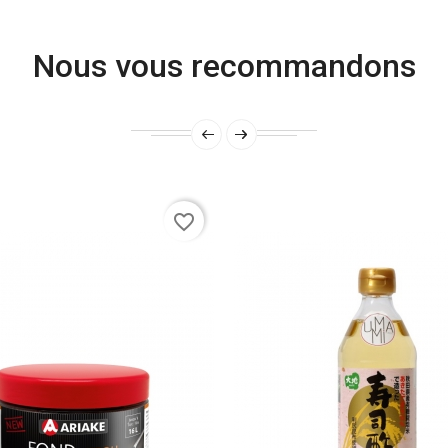
Nous vous recommandons
favorite_border