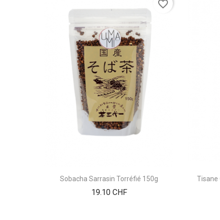
favorite_border
Sobacha Sarrasin Torréfié 150g
Tisane
Prix
19.10 CHF