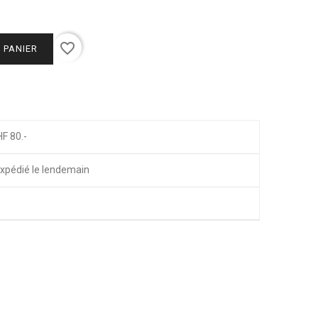
favorite_border
 PANIER
HF 80.-
xpédié le lendemain