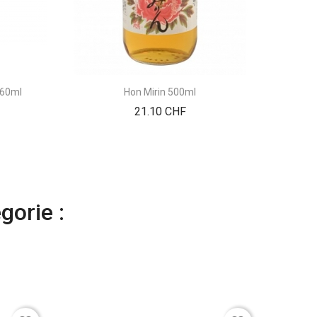
360ml
Hon Mirin 500ml
Pé
Prix
21.10 CHF
gorie :