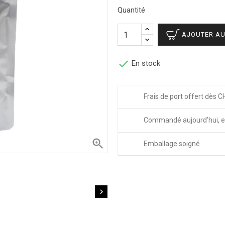
Quantité
AJOUTER AU

En stock
Frais de port offert dès C
Commandé aujourd'hui, e

Emballage soigné
