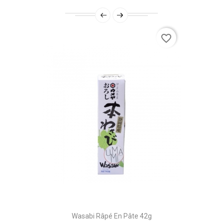
favorite_border
Wasabi Râpé En Pâte 42g