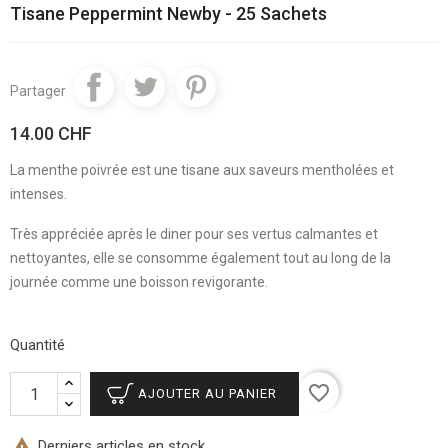
Tisane Peppermint Newby - 25 Sachets
Partager
14.00 CHF
La menthe poivrée est une tisane aux saveurs mentholées et
intenses.
Très appréciée après le diner pour ses vertus calmantes et
nettoyantes, elle se consomme également tout au long de la
journée comme une boisson revigorante.
Quantité
favorite_border
AJOUTER AU PANIER

Derniers articles en stock