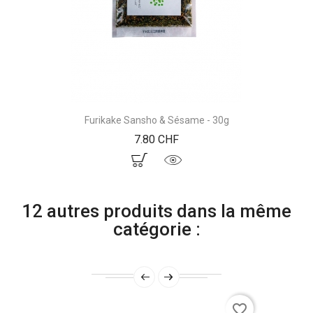
Furikake Sansho & Sésame - 30g
Prix
7.80 CHF
12 autres produits dans la même
catégorie :
favorite_border