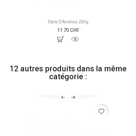
Filets D'Anchois 200g
Prix
11.70 CHF
12 autres produits dans la même
catégorie :
favorite_border