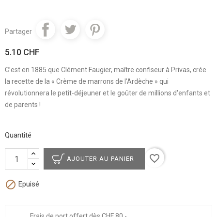
Partager
5.10 CHF
C’est en 1885 que Clément Faugier, maître confiseur à Privas, crée
la recette de la « Crème de marrons de l’Ardèche » qui
révolutionnera le petit-déjeuner et le goûter de millions d'enfants et
de parents !
Quantité
favorite_border
AJOUTER AU PANIER

Epuisé
Frais de port offert dès CHF 80.-