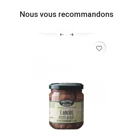
Nous vous recommandons
favorite_border