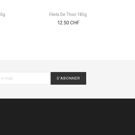
50g
Filets De Thon 185g
Floc
Prix
12.50 CHF