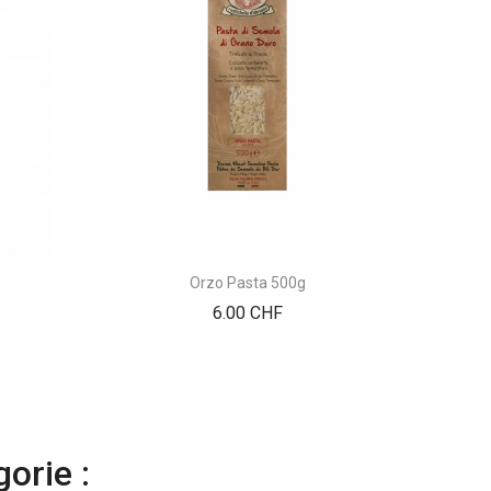
Orzo Pasta 500g
Thé 
Prix
6.00 CHF
orie :