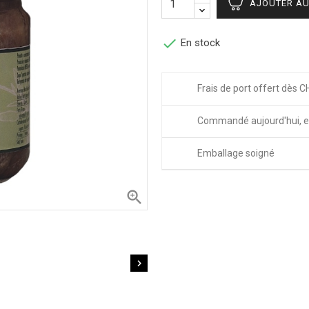
AJOUTER AU

En stock
Frais de port offert dès C
Commandé aujourd'hui, e
Emballage soigné

