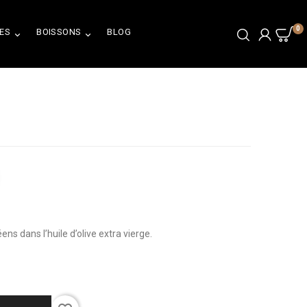
0
ES
BOISSONS
BLOG


ns dans l’huile d’olive extra vierge.