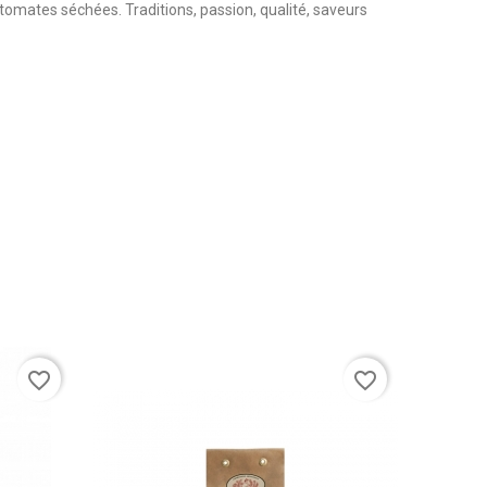
 tomates séchées. Traditions, passion, qualité, saveurs
favorite_border
favorite_border