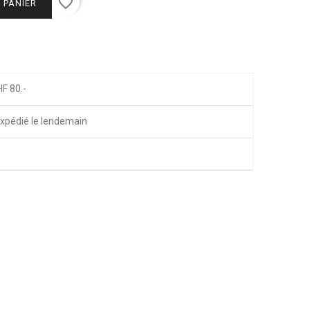
favorite_border
 PANIER
HF 80.-
xpédié le lendemain