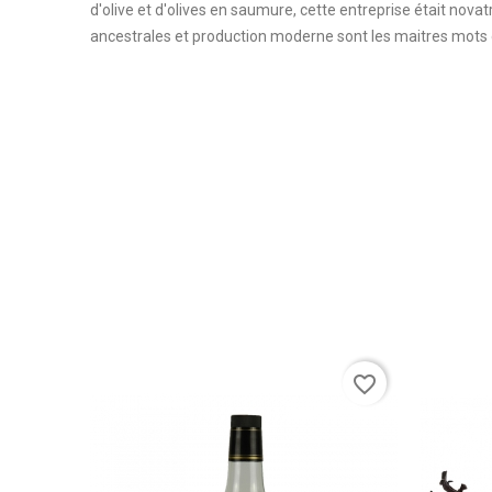
d'olive et d'olives en saumure, cette entreprise était nova
ancestrales et production moderne sont les maitres mots d
favorite_border