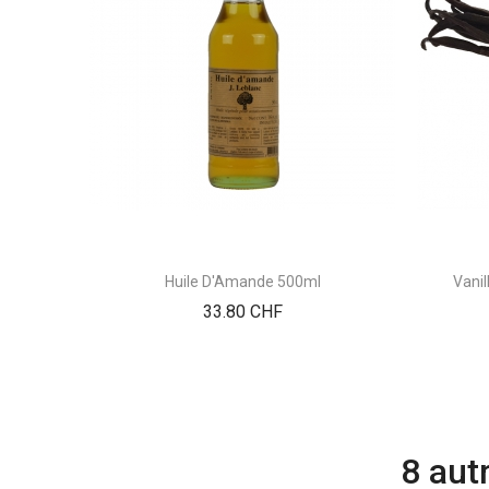
Huile D'Amande 500ml
Vani
Prix
33.80 CHF
8 aut