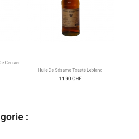
e Cerisier
Amand
Huile De Sésame Toasté Leblanc
Prix
11.90 CHF
gorie :