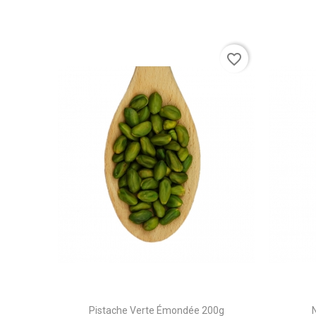
favorite_border
Pistache Verte Émondée 200g