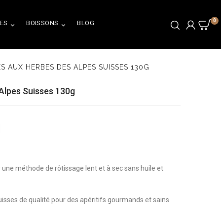
0
ES
BOISSONS
BLOG


 AUX HERBES DES ALPES SUISSES 130G
Alpes Suisses 130g
une méthode de rôtissage lent et à sec sans huile et
sses de qualité pour des apéritifs gourmands et sains.