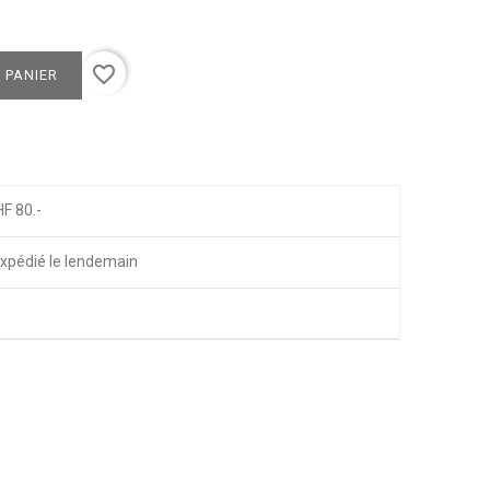
favorite_border
 PANIER
HF 80.-
xpédié le lendemain