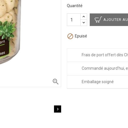
Quantité
AJOUTER AU

Epuisé
Frais de port offert dès C
Commandé aujourd'hui, e

Emballage soigné
