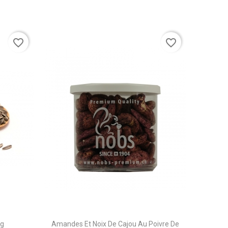
favorite_border
favorite_border
kg
Amandes Et Noix De Cajou Au Poivre De
Sob