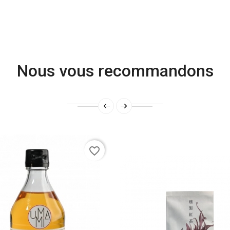
Nous vous recommandons
favorite_border