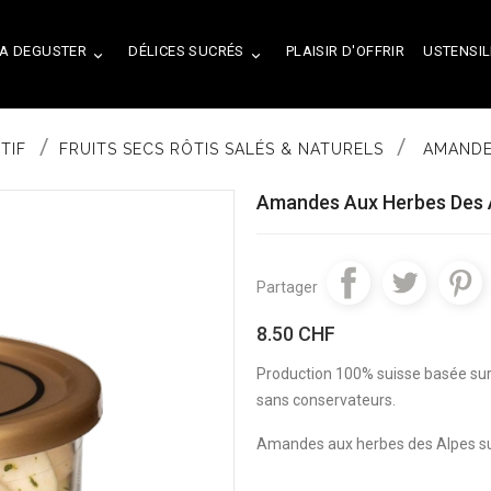
A DEGUSTER
DÉLICES SUCRÉS
PLAISIR D'OFFRIR
USTENSIL


TIF
FRUITS SECS RÔTIS SALÉS & NATURELS
AMANDES
Amandes Aux Herbes Des 
Partager
8.50 CHF
Production 100% suisse basée sur 
sans conservateurs.
Amandes aux herbes des Alpes sui