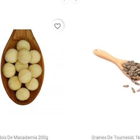
favorite_border
Noix De Macadamia 200g
Graines De Tournesol, 1