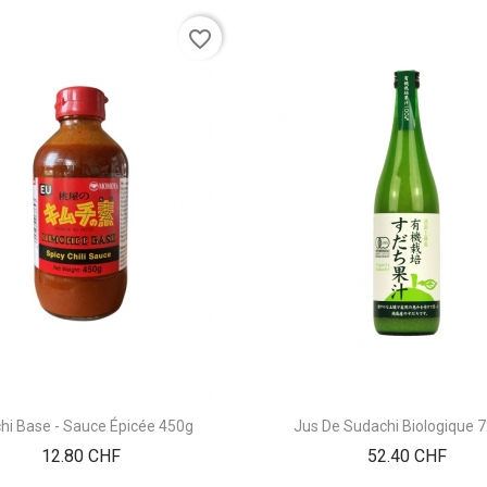
favorite_border
hi Base - Sauce Épicée 450g
Jus De Sudachi Biologique 
Prix
Prix
12.80 CHF
52.40 CHF