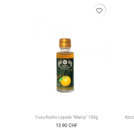
favorite_border
Yuzu Kosho Liquide "Marcy" 100g
Kimc
Prix
13.90 CHF