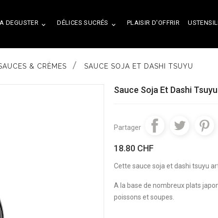
A DEGUSTER
DÉLICES SUCRÉS
PLAISIR D'OFFRIR
USTENSIL


SAUCES & CRÈMES
SAUCE SOJA ET DASHI TSUYU
Sauce Soja Et Dashi Tsuyu
Partager
18.80 CHF
Cette sauce soja et dashi tsuyu a
A la base de nombreux plats japon
poissons et soupes.