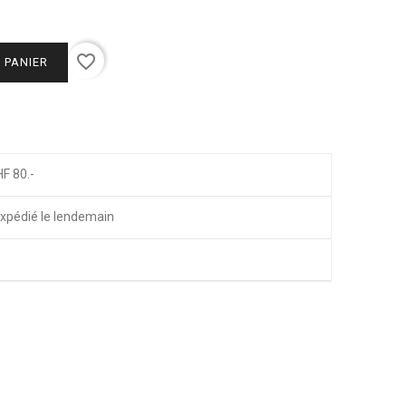
favorite_border
 PANIER
HF 80.-
xpédié le lendemain