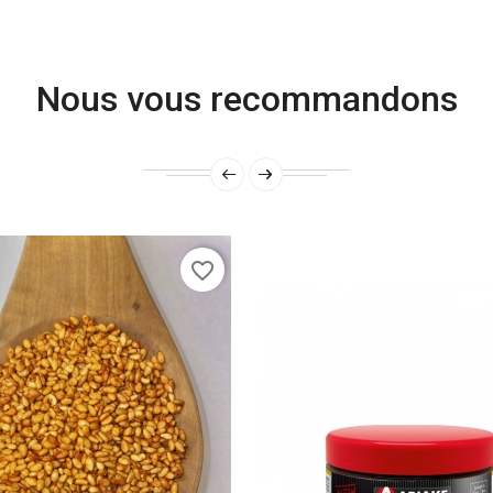
Nous vous recommandons
favorite_border