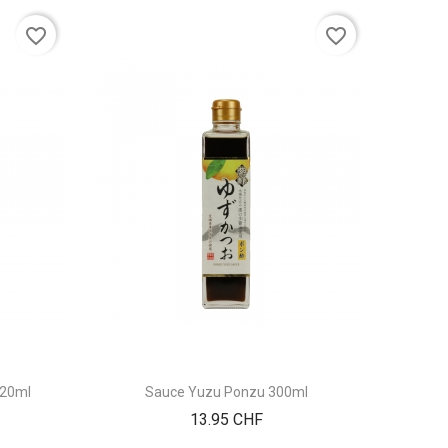
favorite_border
favorite_border
720ml
Sauce Yuzu Ponzu 300ml
Prix
13.95 CHF