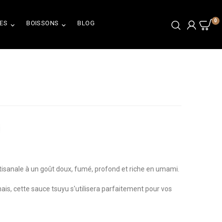
0
ES
BOISSONS
BLOG


rtisanale à un goût doux, fumé, profond et riche en umami.
ais, cette sauce tsuyu s'utilisera parfaitement pour vos