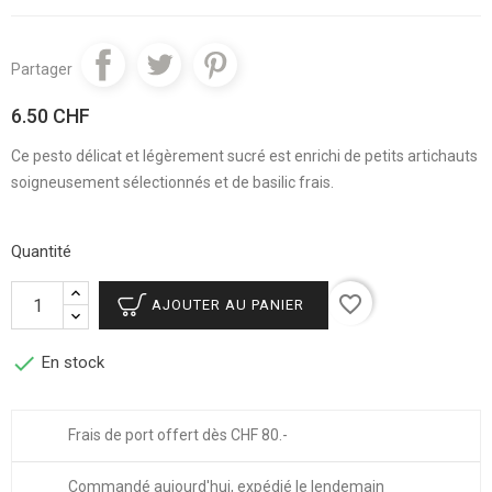
Partager
6.50 CHF
Ce pesto délicat et légèrement sucré est enrichi de petits artichauts
soigneusement sélectionnés et de basilic frais.
Quantité
favorite_border
AJOUTER AU PANIER

En stock
Frais de port offert dès CHF 80.-
Commandé aujourd'hui, expédié le lendemain