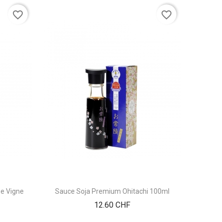
favorite_border
favorite_border
De Vigne
Sauce Soja Premium Ohitachi 100ml
Prix
12.60 CHF