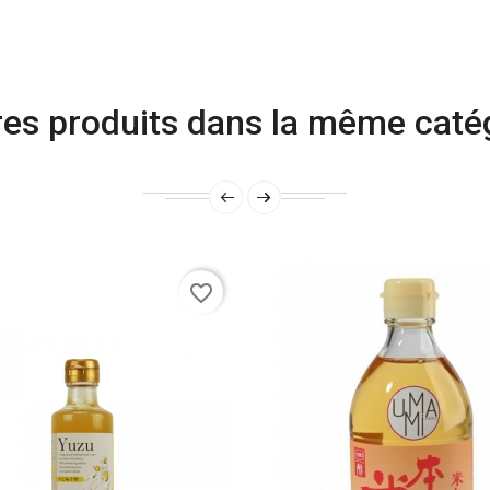
res produits dans la même catég
favorite_border