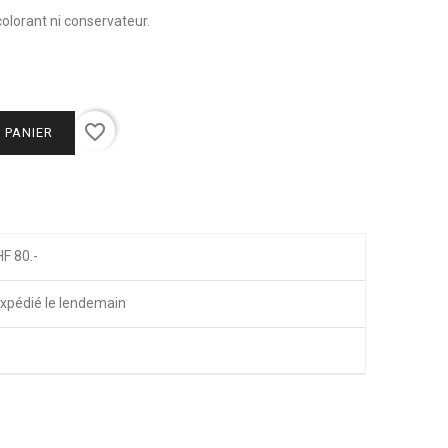
 colorant ni conservateur.
favorite_border
 PANIER
HF 80.-
xpédié le lendemain