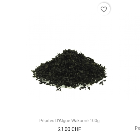
favorite_border
Pépites D'Algue Wakamé 100g
Pe
Prix
21.00 CHF