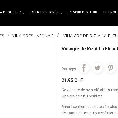
A DEGUSTER
DÉLICES SUCRÉS
PLAISIR D'OFFRIR
USTENSIL


ES
VINAIGRES JAPONAIS
VINAIGRE DE RIZ À LA FLE
Vinaigre De Riz À La Fleur
Partager
21.95 CHF
Ce vinaigre de riz a été obtenu pa
vinaigre de riz Hiroshima.
Ainsi il contient des notes florale
de patate douce qui y a été ajouté