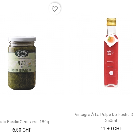
favorite_border
Vinaigre À La Pulpe De Pêche 
250ml
sto Basilic Genovese 180g
Prix
11.80 CHF
Prix
6.50 CHF