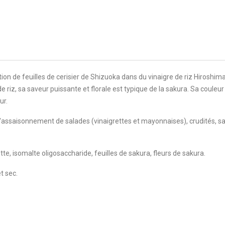
on de feuilles de cerisier de Shizuoka dans du vinaigre de riz Hiroshima. 
 de riz, sa saveur puissante et florale est typique de la sakura. Sa coule
ur.
 à l'assaisonnement de salades (vinaigrettes et mayonnaises), crudités, 
tte, isomalte oligosaccharide, feuilles de sakura, fleurs de sakura.
t sec.