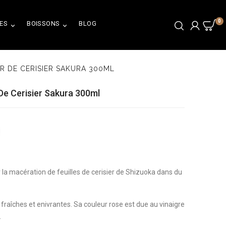
0
ES
BOISSONS
BLOG


UR DE CERISIER SAKURA 300ML
 De Cerisier Sakura 300ml
r la macération de feuilles de cerisier de Shizuoka dans du
s, fraîches et enivrantes. Sa couleur rose est due au vinaigre
.