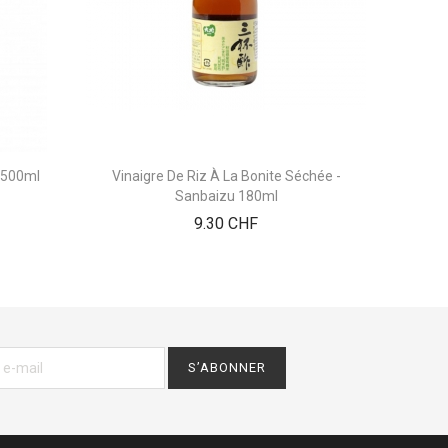
" 500ml
Vinaigre De Riz À La Bonite Séchée -
Sanbaizu 180ml
Prix
9.30 CHF