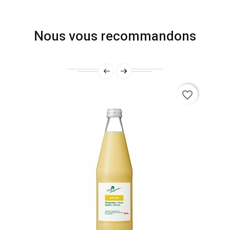
Nous vous recommandons
favorite_border