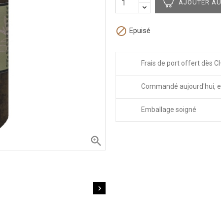
AJOUTER AU

Epuisé
Frais de port offert dès C
Commandé aujourd'hui, e
Emballage soigné

