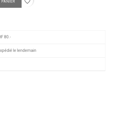
favorite_border
 PANIER
HF 80.-
xpédié le lendemain