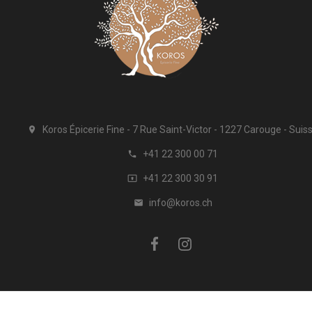
Koros Épicerie Fine
7 Rue Saint-Victor
1227 Carouge
Suis

+41 22 300 00 71

+41 22 300 30 91

info@koros.ch
