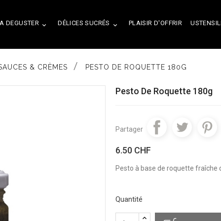
A DEGUSTER
DÉLICES SUCRÉS
PLAISIR D'OFFRIR
USTENSIL


SAUCES & CRÈMES
PESTO DE ROQUETTE 180G
Pesto De Roquette 180g
Partager
6.50 CHF
Pesto à base de roquette fraîche de
Quantité