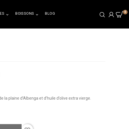
0
ES
BOISSONS
BLOG


 la plaine d’Albenga et d’huile d’olive extra vierge.