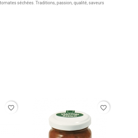
 tomates séchées. Traditions, passion, qualité, saveurs
favorite_border
favorite_border