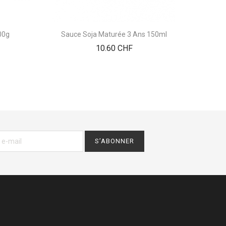
00g
Sauce Soja Maturée 3 Ans 150ml
Bakasco 
Prix
10.60 CHF