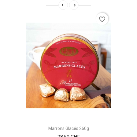
favorite_border
Marrons Glacés 260g
Prix
28.50 CHF