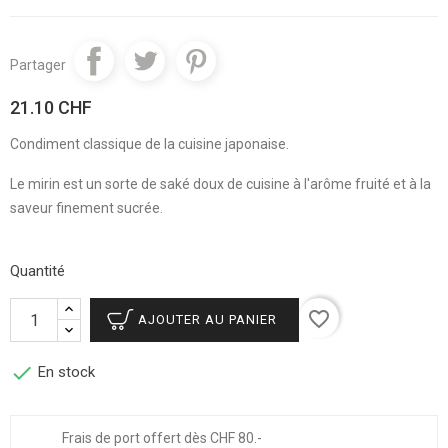
Partager
21.10 CHF
Condiment classique de la cuisine japonaise.
Le mirin est un sorte de saké doux de cuisine à l'arôme fruité et à la
saveur finement sucrée.
Quantité
favorite_border
AJOUTER AU PANIER

En stock
Frais de port offert dès CHF 80.-