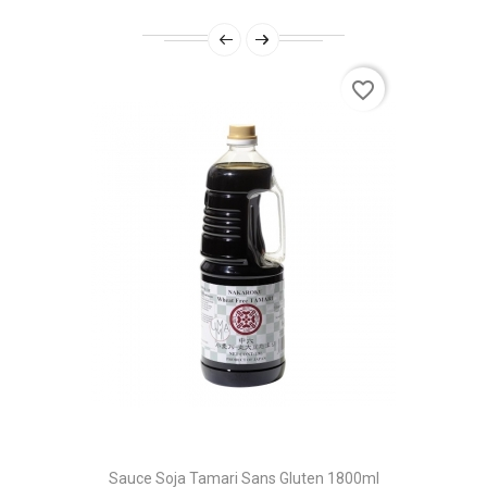
favorite_border
Sauce Soja Tamari Sans Gluten 1800ml