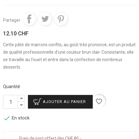
Partager
12.10 CHF
Cette pâte de marrons confits, au goût très prononcé, est un produit
de qualité professionnelle d’une couleur brun clair. Consistante, elle
se travaille au fouet et entre dans la confection de nombreux
desserts.
Quantité
favorite_border
AJOUTER AU PANIER

En stock
Frais de port offert dès CHF 80.-