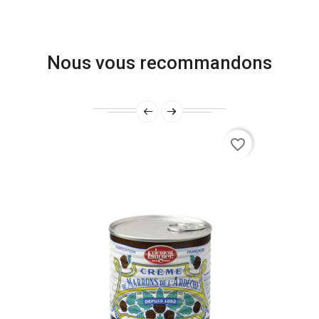
Nous vous recommandons
favorite_border