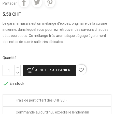
Partager
5.50 CHF
Le garam masala est un mélange d'épices, originaire de la cuisine
indienne, dans lequel vous pourrez retrouver des saveurs chaudes
et savoureuses. Ce mélange très aromatique dégage également
des notes de sucré-salé très délicates.
Quantité
favorite_border
AJOUTER AU PANIER

En stock
Frais de port offert dès CHF 80.-
Commandé aujourd'hui, expédié le lendemain