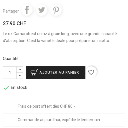
Partager
27.90 CHF
Le riz Carnaroli est un riz à grain long, avec une grande capacité
d'absorption. C'est la variété idéale pour préparer un risotto.
Quantité
favorite_border
AJOUTER AU PANIER

En stock
Frais de port offert dès CHF 80.-
Commandé aujourd'hui, expédié le lendemain