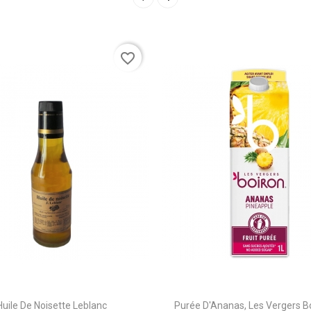
favorite_border
Huile De Noisette Leblanc
Purée D'Ananas, Les Vergers Bo