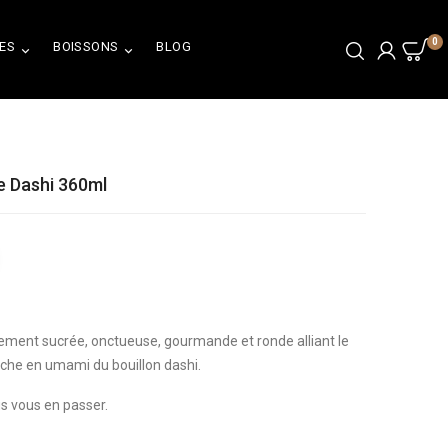
0
ES
BOISSONS
BLOG


 Dashi 360ml
ment sucrée, onctueuse, gourmande et ronde alliant le
iche en umami du bouillon dashi.
us vous en passer.