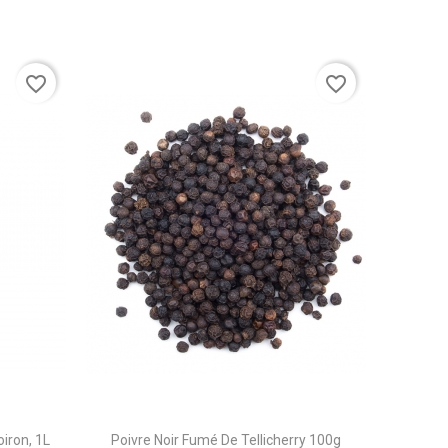
favorite_border
favorite_border
iron, 1L
Poivre Noir Fumé De Tellicherry 100g
F