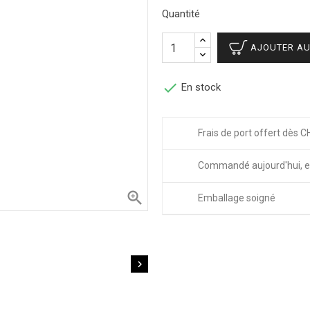
Quantité
AJOUTER AU

En stock
Frais de port offert dès C
Commandé aujourd'hui, e

Emballage soigné
