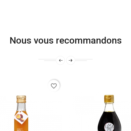
Nous vous recommandons
favorite_border