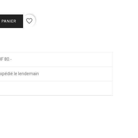
favorite_border
 PANIER
HF 80.-
xpédié le lendemain