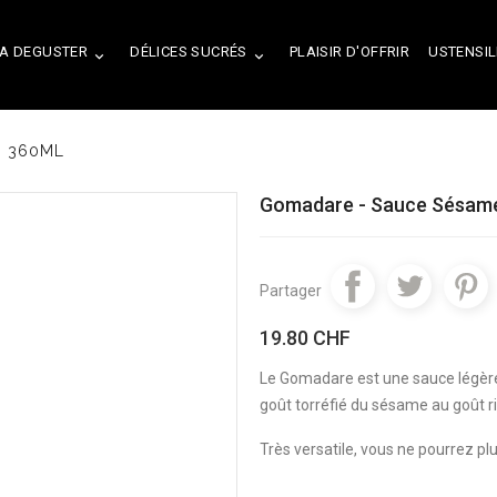
A DEGUSTER
DÉLICES SUCRÉS
PLAISIR D'OFFRIR
USTENSIL


I 360ML
Gomadare - Sauce Sésame
Partager
19.80 CHF
Le Gomadare est une sauce légère
goût torréfié du sésame au goût r
Très versatile, vous ne pourrez pl