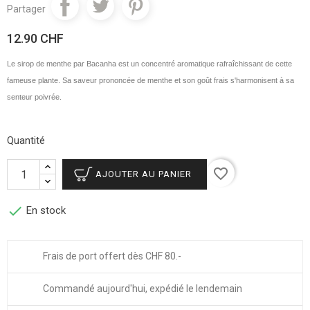
Partager
12.90 CHF
Le sirop de menthe par Bacanha est un concentré aromatique rafraîchissant de cette
fameuse plante. Sa saveur prononcée de menthe et son goût frais s'harmonisent à sa
senteur poivrée.
Quantité
favorite_border
AJOUTER AU PANIER

En stock
Frais de port offert dès CHF 80.-
Commandé aujourd'hui, expédié le lendemain