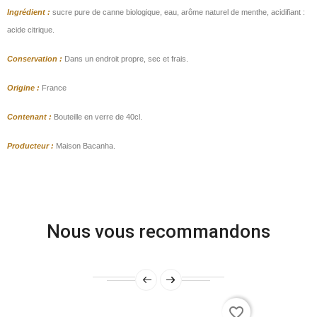
Ingrédient :
sucre pure de canne biologique, eau, arôme naturel de menthe, acidifiant :
acide citrique.
Conservation :
Dans un endroit propre, sec et frais.
Origine :
France
Contenant :
Bouteille en verre de 40cl.
Producteur :
Maison Bacanha.
Nous vous recommandons
favorite_border