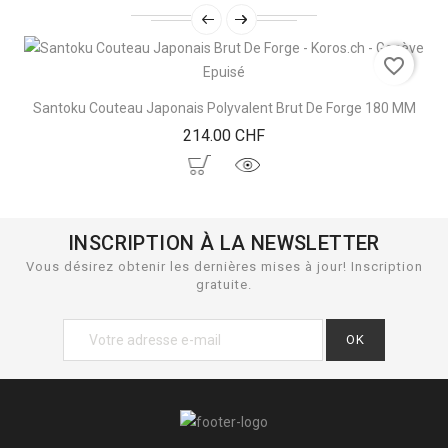
favorite_border
Epuisé
Santoku Couteau Japonais Polyvalent Brut De Forge 180 MM
Prix
214.00 CHF
INSCRIPTION À LA NEWSLETTER
Vous désirez obtenir les dernières mises à jour! Inscription
gratuite.